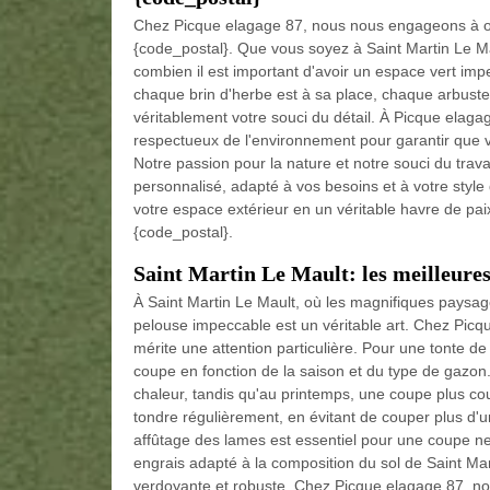
Chez Picque elagage 87, nous nous engageons à off
{code_postal}. Que vous soyez à Saint Martin Le M
combien il est important d'avoir un espace vert im
chaque brin d'herbe est à sa place, chaque arbuste es
véritablement votre souci du détail. À Picque elaga
respectueux de l'environnement pour garantir que v
Notre passion pour la nature et notre souci du travai
personnalisé, adapté à vos besoins et à votre style
votre espace extérieur en un véritable havre de pai
{code_postal}.
Saint Martin Le Mault: les meilleures
À Saint Martin Le Mault, où les magnifiques paysages
pelouse impeccable est un véritable art. Chez Pic
mérite une attention particulière. Pour une tonte d
coupe en fonction de la saison et du type de gazon.
chaleur, tandis qu'au printemps, une coupe plus cou
tondre régulièrement, en évitant de couper plus d'
affûtage des lames est essentiel pour une coupe nette
engrais adapté à la composition du sol de Saint Mar
verdoyante et robuste. Chez Picque elagage 87, no