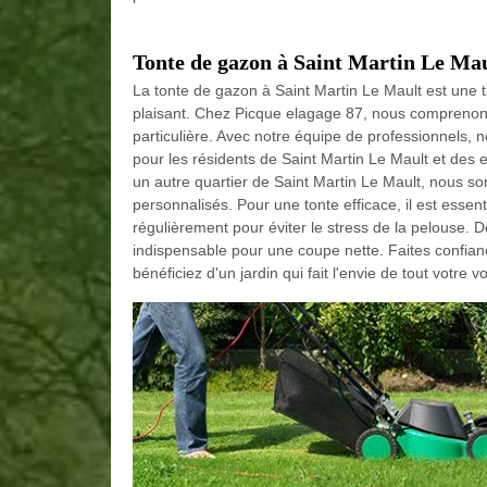
Tonte de gazon à Saint Martin Le Maul
La tonte de gazon à Saint Martin Le Mault est une t
plaisant. Chez Picque elagage 87, nous comprenons
particulière. Avec notre équipe de professionnels, 
pour les résidents de Saint Martin Le Mault et des
un autre quartier de Saint Martin Le Mault, nous so
personnalisés. Pour une tonte efficace, il est essen
régulièrement pour éviter le stress de la pelouse. 
indispensable pour une coupe nette. Faites confia
bénéficiez d'un jardin qui fait l'envie de tout votre v