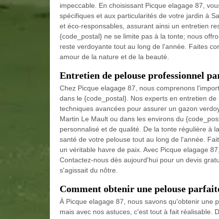
impeccable. En choisissant Picque elagage 87, vous
spécifiques et aux particularités de votre jardin à
et éco-responsables, assurant ainsi un entretien 
{code_postal} ne se limite pas à la tonte; nous off
reste verdoyante tout au long de l'année. Faites co
amour de la nature et de la beauté.
Entretien de pelouse professionnel pa
Chez Picque elagage 87, nous comprenons l'importa
dans le {code_postal}. Nos experts en entretien de 
techniques avancées pour assurer un gazon verdoy
Martin Le Mault ou dans les environs du {code_post
personnalisé et de qualité. De la tonte régulière à l
santé de votre pelouse tout au long de l'année. Fa
un véritable havre de paix. Avec Picque elagage 87, 
Contactez-nous dès aujourd'hui pour un devis gratui
s'agissait du nôtre.
Comment obtenir une pelouse parfaite
À Picque elagage 87, nous savons qu'obtenir une pe
mais avec nos astuces, c'est tout à fait réalisable. D