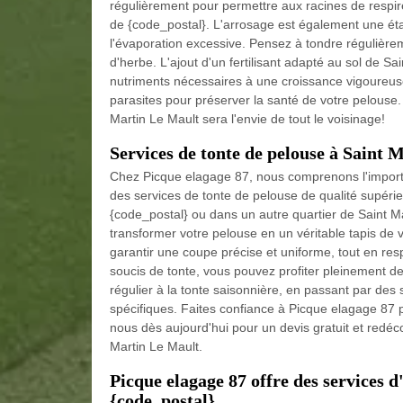
régulièrement pour permettre aux racines de respir
de {code_postal}. L'arrosage est également une éta
l'évaporation excessive. Pensez à tondre régulièreme
d'herbe. L'ajout d'un fertilisant adapté au sol de Sa
nutriments nécessaires à une croissance vigoureuse.
parasites pour préserver la santé de votre pelouse. 
Martin Le Mault sera l'envie de tout le voisinage!
Services de tonte de pelouse à Saint
Chez Picque elagage 87, nous comprenons l'importa
des services de tonte de pelouse de qualité supérie
{code_postal} ou dans un autre quartier de Saint Ma
transformer votre pelouse en un véritable tapis de
garantir une coupe précise et uniforme, tout en res
soucis de tonte, vous pouvez profiter pleinement de
régulier à la tonte saisonnière, en passant par des
spécifiques. Faites confiance à Picque elagage 87 po
nous dès aujourd'hui pour un devis gratuit et redéco
Martin Le Mault.
Picque elagage 87 offre des services d
{code_postal}