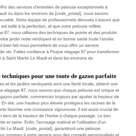
rir des services d'entretien de pelouse exceptionnels à
ault ou dans les environs de {code_postal}, nous savons
peccable. Notre équipe de professionnels dévoués s'assure que
t taillé à la perfection, et que votre pelouse reflète
ge 87, nous utilisons des techniques de pointe et des produits
otre jardin reste verdoyant et en bonne santé toute l'année.
l bien fait nous permettent de vous offrir un service
 de vie. Faites confiance à Picque elagage 87 pour transformer
x à Saint Martin Le Mault et dans les environs de
 techniques pour une tonte de gazon parfaite
 et les jardins verdoyants sont une fierté locale, obtenir une
que elagage 87, nous savons que chaque pelouse est unique et
e gazon parfaite, commencez toujours par ajuster la hauteur de
 En été, une hauteur plus élevée protégera les racines de la
rte favorise une croissance vigoureuse. Il est aussi crucial de
un tiers de la hauteur de l'herbe à chaque passage. Le bon
 et saine. Enfin, l'arrosage matinal et l'utilisation d'un
tin Le Mault, {code_postal}, garantiront une pelouse
us sommes à votre service pour des conseils personnalisés et