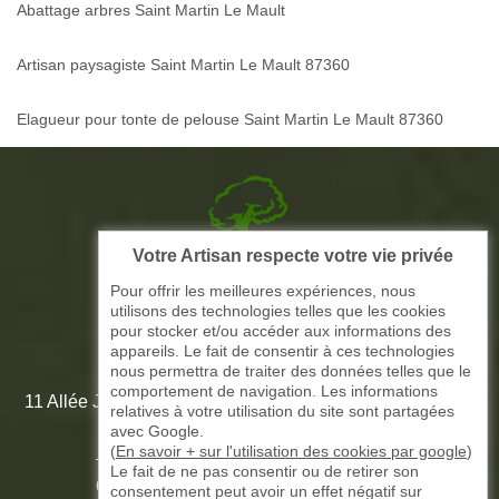
Abattage arbres Saint Martin Le Mault
Artisan paysagiste Saint Martin Le Mault 87360
Elagueur pour tonte de pelouse Saint Martin Le Mault 87360
Votre Artisan respecte votre vie privée
Picque elagage 87
Pour offrir les meilleures expériences, nous
utilisons des technologies telles que les cookies
ARTISAN ELAGAGE ET PAYSAGISTE
pour stocker et/ou accéder aux informations des
appareils. Le fait de consentir à ces technologies
nous permettra de traiter des données telles que le
comportement de navigation. Les informations
11 Allée Jean-Marie Amédée Paroutaud 87000 Limoges -
relatives à votre utilisation du site sont partagées
87 Haute Vienne
avec Google.
(
En savoir + sur l'utilisation des cookies par google
)
Le fait de ne pas consentir ou de retirer son
-
05 33 06 15 58
07 51 61 73 31
consentement peut avoir un effet négatif sur