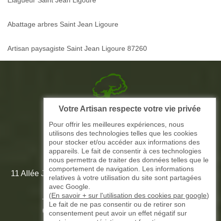
Elagueur Saint Jean Ligoure
Abattage arbres Saint Jean Ligoure
Artisan paysagiste Saint Jean Ligoure 87260
Votre Artisan respecte votre vie privée
Picque elagage 87
Pour offrir les meilleures expériences, nous
utilisons des technologies telles que les cookies
ARTISAN ELAGAGE ET PAYSAGISTE
pour stocker et/ou accéder aux informations des
appareils. Le fait de consentir à ces technologies
nous permettra de traiter des données telles que le
comportement de navigation. Les informations
11 Allée Jean-Marie Amédée Paroutaud 87000 Limoges -
relatives à votre utilisation du site sont partagées
87 Haute Vienne
avec Google.
(
En savoir + sur l'utilisation des cookies par google
)
Le fait de ne pas consentir ou de retirer son
-
05 33 06 15 58
07 51 61 73 31
consentement peut avoir un effet négatif sur