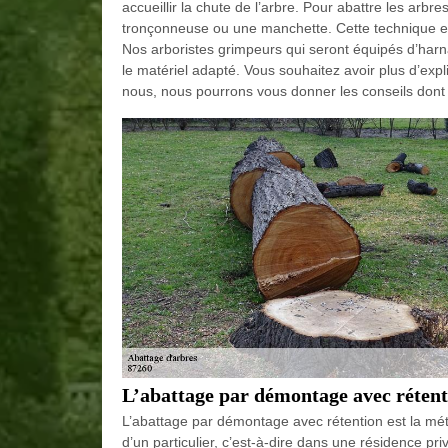
accueillir la chute de l’arbre. Pour abattre les arbr
tronçonneuse ou une manchette. Cette technique es
Nos arboristes grimpeurs qui seront équipés d’harn
le matériel adapté. Vous souhaitez avoir plus d’expl
nous, nous pourrons vous donner les conseils dont
L’abattage par démontage avec rétent
L’abattage par démontage avec rétention est la m
d’un particulier, c’est-à-dire dans une résidence priv