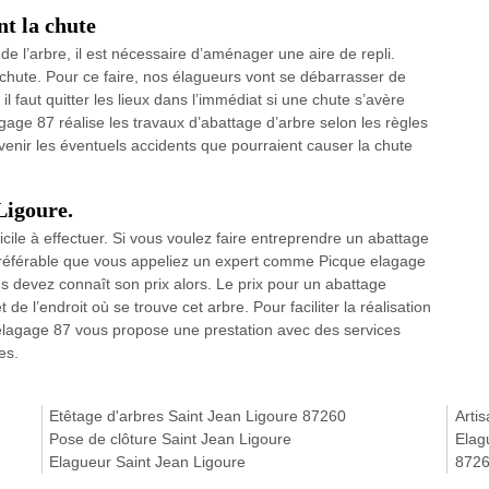
nt la chute
de l’arbre, il est nécessaire d’aménager une aire de repli.
la chute. Pour ce faire, nos élagueurs vont se débarrasser de
l faut quitter les lieux dans l’immédiat si une chute s’avère
age 87 réalise les travaux d’abattage d’arbre selon les règles
évenir les éventuels accidents que pourraient causer la chute
Ligoure.
ficile à effectuer. Si vous voulez faire entreprendre un abattage
 préférable que vous appeliez un expert comme Picque elagage
ous devez connaît son prix alors. Le prix pour un abattage
de l’endroit où se trouve cet arbre. Pour faciliter la réalisation
 elagage 87 vous propose une prestation avec des services
es.
Etêtage d'arbres Saint Jean Ligoure 87260
Arti
Pose de clôture Saint Jean Ligoure
Elag
Elagueur Saint Jean Ligoure
872