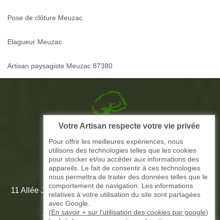
Pose de clôture Meuzac
Elagueur Meuzac
Artisan paysagiste Meuzac 87380
Votre Artisan respecte votre vie privée
Picque elagage 87
Pour offrir les meilleures expériences, nous
utilisons des technologies telles que les cookies
ARTISAN ELAGAGE ET PAYSAGISTE
pour stocker et/ou accéder aux informations des
appareils. Le fait de consentir à ces technologies
nous permettra de traiter des données telles que le
comportement de navigation. Les informations
11 Allée Jean-Marie Amédée Paroutaud 87000 Limoges -
relatives à votre utilisation du site sont partagées
87 Haute Vienne
avec Google.
(
En savoir + sur l'utilisation des cookies par google
)