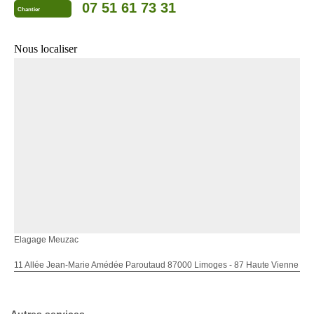
07 51 61 73 31
Chantier
Nous localiser
Elagage Meuzac
11 Allée Jean-Marie Amédée Paroutaud 87000 Limoges - 87 Haute Vienne
Autres services