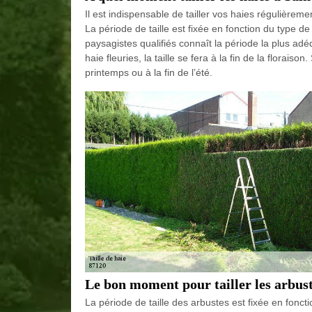
Il est indispensable de tailler vos haies régulièrem
La période de taille est fixée en fonction du type de 
paysagistes qualifiés connaît la période la plus adé
haie fleuries, la taille se fera à la fin de la floraiso
printemps ou à la fin de l’été.
Le bon moment pour tailler les arbus
La période de taille des arbustes est fixée en fonct