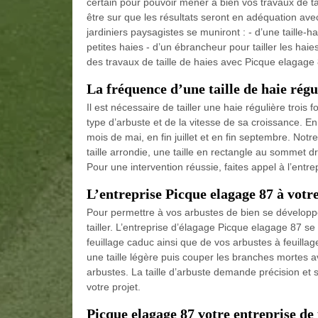
certain pour pouvoir mener à bien vos travaux de t
être sur que les résultats seront en adéquation avec
jardiniers paysagistes se muniront : - d’une taille-hai
petites haies - d’un ébrancheur pour tailler les ha
des travaux de taille de haies avec Picque elagage 
La fréquence d’une taille de haie régu
Il est nécessaire de tailler une haie régulière trois f
type d’arbuste et de la vitesse de sa croissance. En g
mois de mai, en fin juillet et en fin septembre. Not
taille arrondie, une taille en rectangle au sommet dr
Pour une intervention réussie, faites appel à l’entr
L’entreprise Picque elagage 87 à votre
Pour permettre à vos arbustes de bien se développer, 
tailler. L’entreprise d’élagage Picque elagage 87 se 
feuillage caduc ainsi que de vos arbustes à feuill
une taille légère puis couper les branches mortes a
arbustes. La taille d’arbuste demande précision et s
votre projet.
Picque elagage 87 votre entreprise de 