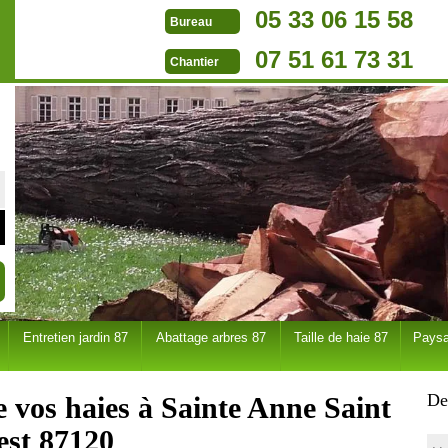
05 33 06 15 58
Bureau
07 51 61 73 31
Chantier
Entretien jardin 87
Abattage arbres 87
Taille de haie 87
Paysa
De
de vos haies à Sainte Anne Saint
est 87120