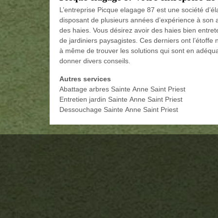
L’entreprise Picque elagage 87 est une société d’él
disposant de plusieurs années d’expérience à son acti
des haies. Vous désirez avoir des haies bien entre
de jardiniers paysagistes. Ces derniers ont l’étoffe
à même de trouver les solutions qui sont en adéqu
donner divers conseils.
Autres services
Abattage arbres Sainte Anne Saint Priest
Entretien jardin Sainte Anne Saint Priest
Dessouchage Sainte Anne Saint Priest