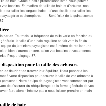
aille de haie. Grâce à notre professionnalisme, vous pouvez
 vos besoins. En matière de taille de haie et d’arbuste, nos
e pour tailler les longues haies - d’une cisaille pour tailler les
ies paysagères et champêtres - … Bénéficiez de la quintessence
87.
lière
ois par an. Toutefois, la fréquence de taille varie en fonction du
énérale, la taille d’une haie régulière se fait vers la fin du
re équipe de jardiniers paysagistes est à même de réaliser une
oit et bien d’autres encore, selon vos besoins et vos attentes.
eprise Picque elagage 87.
 disposition pour la taille des arbustes
de fleurir et de trouver leur équilibre, il faut penser à les
met à votre disposition pour assurer la taille de vos arbustes à
age persistant. Notre équipe de paysagistes vont commencer par
vant de s’assurer du rééquilibrage de la forme générale de vos
avoir-faire alors n’hésitez pas à nous laisser prendre en main
taille de haie