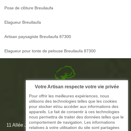
Pose de clôture Breuilaufa
Elagueur Breuilaufa
Artisan paysagiste Breuilaufa 87300
Elagueur pour tonte de pelouse Breuilaufa 87300
Votre Artisan respecte votre vie privée
Picque elagage 87
Pour offrir les meilleures expériences, nous
utilisons des technologies telles que les cookies
ARTISAN ELAGAGE ET PAYSAGISTE
pour stocker et/ou accéder aux informations des
appareils. Le fait de consentir à ces technologies
nous permettra de traiter des données telles que le
comportement de navigation. Les informations
11 Allée Jean-Marie Amédée Paroutaud 87000 Limoges -
relatives à votre utilisation du site sont partagées