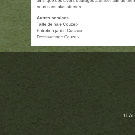
ainsi que des divers outillages à utiliser afin de m
nous sans plus attendre.
Autres services
Taille de haie Couzeix
Entretien jardin Couzeix
Dessouchage Couzeix
11 Al