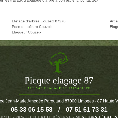
ener les travaux d’abattage d’arbre à bon escient. Contactez-
Etêtage d'arbres Couzeix 87270
Arti
Pose de clôture Couzeix
Elag
Elagueur Couzeix
Picque elagage 87
ARTISAN ELAGAGE ET PAYSAGISTE
lée Jean-Marie Amédée Paroutaud 87000 Limoges - 87 Haute 
05 33 06 15 58
/
07 51 61 73 31
©2016 - 2026 TOUT DROIT RÉSERVÉ -
MENTIONS LÉGALES