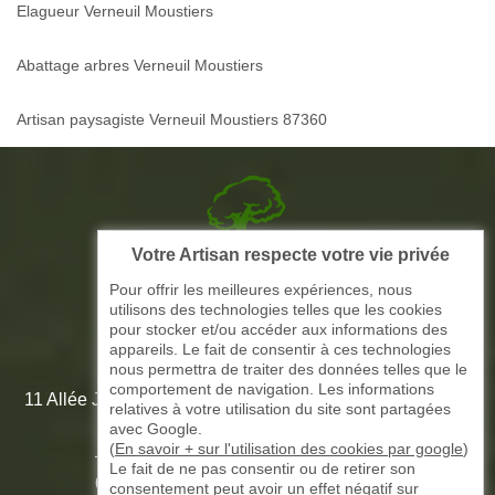
Elagueur Verneuil Moustiers
Abattage arbres Verneuil Moustiers
Artisan paysagiste Verneuil Moustiers 87360
Votre Artisan respecte votre vie privée
Picque elagage 87
Pour offrir les meilleures expériences, nous
utilisons des technologies telles que les cookies
ARTISAN ELAGAGE ET PAYSAGISTE
pour stocker et/ou accéder aux informations des
appareils. Le fait de consentir à ces technologies
nous permettra de traiter des données telles que le
comportement de navigation. Les informations
11 Allée Jean-Marie Amédée Paroutaud 87000 Limoges -
relatives à votre utilisation du site sont partagées
87 Haute Vienne
avec Google.
(
En savoir + sur l'utilisation des cookies par google
)
Le fait de ne pas consentir ou de retirer son
-
05 33 06 15 58
07 51 61 73 31
consentement peut avoir un effet négatif sur