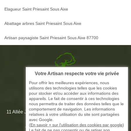
Elagueur Saint Priesaint Sous Aixe
Abattage arbres Saint Priesaint Sous Aixe
Artisan paysagiste Saint Priesaint Sous Aixe 87700
Votre Artisan respecte votre vie privée
Picque elagage 87
Pour offrir les meilleures expériences, nous
utilisons des technologies telles que les cookies
ARTISAN ELAGAGE ET PAYSAGISTE
pour stocker et/ou accéder aux informations des
appareils. Le fait de consentir à ces technologies
nous permettra de traiter des données telles que le
comportement de navigation. Les informations
11 Allée Jean-Marie Amédée Paroutaud 87000 Limoges -
relatives à votre utilisation du site sont partagées
87 Haute Vienne
avec Google.
(
En savoir + sur l'utilisation des cookies par google
)
Le fait de ne pas consentir ou de retirer son