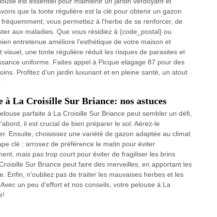
louse est essentiel pour maintenir un jardin verdoyant et
vons que la tonte régulière est la clé pour obtenir un gazon
 fréquemment, vous permettez à l'herbe de se renforcer, de
ister aux maladies. Que vous résidiez à {code_postal} ou
 bien entretenue améliore l'esthétique de votre maison et
t visuel, une tonte régulière réduit les risques de parasites et
roissance uniforme. Faites appel à Picque elagage 87 pour des
ns. Profitez d’un jardin luxuriant et en pleine santé, un atout
.
 à La Croisille Sur Briance: nos astuces
ouse parfaite à La Croisille Sur Briance peut sembler un défi,
'abord, il est crucial de bien préparer le sol. Aérez-le
er. Ensuite, choisissez une variété de gazon adaptée au climat
pe clé : arrosez de préférence le matin pour éviter
nt, mais pas trop court pour éviter de fragiliser les brins
 Croisille Sur Briance peut faire des merveilles, en apportant les
 Enfin, n'oubliez pas de traiter les mauvaises herbes et les
 Avec un peu d'effort et nos conseils, votre pelouse à La
e!