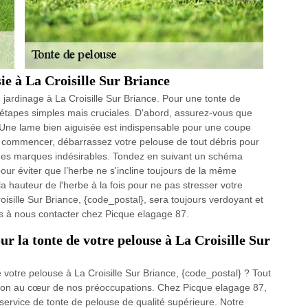
ie à La Croisille Sur Briance
jardinage à La Croisille Sur Briance. Pour une tonte de
s étapes simples mais cruciales. D'abord, assurez-vous que
 Une lame bien aiguisée est indispensable pour une coupe
e commencer, débarrassez votre pelouse de tout débris pour
 des marques indésirables. Tondez en suivant un schéma
our éviter que l’herbe ne s'incline toujours de la même
la hauteur de l'herbe à la fois pour ne pas stresser votre
oisille Sur Briance, {code_postal}, sera toujours verdoyant et
pas à nous contacter chez Picque elagage 87.
r la tonte de votre pelouse à La Croisille Sur
 votre pelouse à La Croisille Sur Briance, {code_postal} ? Tout
tion au cœur de nos préoccupations. Chez Picque elagage 87,
service de tonte de pelouse de qualité supérieure. Notre