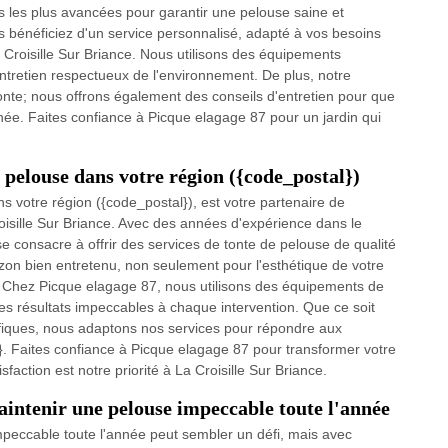
 les plus avancées pour garantir une pelouse saine et
 bénéficiez d'un service personnalisé, adapté à vos besoins
La Croisille Sur Briance. Nous utilisons des équipements
tretien respectueux de l'environnement. De plus, notre
onte; nous offrons également des conseils d'entretien pour que
née. Faites confiance à Picque elagage 87 pour un jardin qui
 pelouse dans votre région ({code_postal})
 votre région ({code_postal}), est votre partenaire de
oisille Sur Briance. Avec des années d'expérience dans le
 consacre à offrir des services de tonte de pelouse de qualité
on bien entretenu, non seulement pour l'esthétique de votre
té. Chez Picque elagage 87, nous utilisons des équipements de
es résultats impeccables à chaque intervention. Que ce soit
ifiques, nous adaptons nos services pour répondre aux
. Faites confiance à Picque elagage 87 pour transformer votre
faction est notre priorité à La Croisille Sur Briance.
intenir une pelouse impeccable toute l'année
impeccable toute l'année peut sembler un défi, mais avec