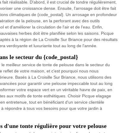
ait réalisable. D'abord, il est crucial de tondre régulièrement,
riser une croissance dense. Ensuite, l'arrosage doit être fait
tions climatiques de {code_postal}. Un arrosage en profondeur
ération de la pelouse, en la perforant avec des outils
et d'améliorer la circulation de l'air et de l'eau. Enfin,
 mauvaises herbes doit être planifiée selon les saisons. Picque
tés à la région de La Croisille Sur Briance pour des résultats
era verdoyante et luxuriante tout au long de l'année.
ans le secteur du {code_postal}
le meilleur service de tonte de pelouse dans le secteur du
 reflet de votre maison, et c'est pourquoi nous nous
rieure. Basés à La Croisille Sur Briance, nous utilisons des
avancées pour garantir une pelouse impeccable tout au long
nsformer votre espace vert en un véritable havre de paix, en
es aux motifs de tonte esthétiques. Choisir Picque elagage
ien entretenue, tout en bénéficiant d'un service clientèle
à répondre à tous vos besoins pour que votre jardin à
s d'une tonte régulière pour votre pelouse