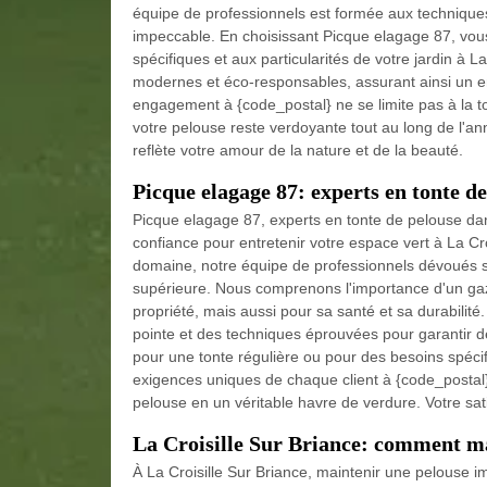
équipe de professionnels est formée aux techniques
impeccable. En choisissant Picque elagage 87, vous
spécifiques et aux particularités de votre jardin à 
modernes et éco-responsables, assurant ainsi un en
engagement à {code_postal} ne se limite pas à la t
votre pelouse reste verdoyante tout au long de l'an
reflète votre amour de la nature et de la beauté.
Picque elagage 87: experts en tonte de
Picque elagage 87, experts en tonte de pelouse dans
confiance pour entretenir votre espace vert à La Cr
domaine, notre équipe de professionnels dévoués se
supérieure. Nous comprenons l'importance d'un gaz
propriété, mais aussi pour sa santé et sa durabili
pointe et des techniques éprouvées pour garantir d
pour une tonte régulière ou pour des besoins spéc
exigences uniques de chaque client à {code_postal}
pelouse en un véritable havre de verdure. Votre satis
La Croisille Sur Briance: comment ma
À La Croisille Sur Briance, maintenir une pelouse 