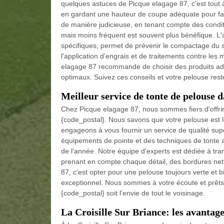
quelques astuces de Picque elagage 87, c'est tout à f
en gardant une hauteur de coupe adéquate pour favo
de manière judicieuse, en tenant compte des condi
mais moins fréquent est souvent plus bénéfique. L'a
spécifiques, permet de prévenir le compactage du sol 
l'application d'engrais et de traitements contre les
elagage 87 recommande de choisir des produits adap
optimaux. Suivez ces conseils et votre pelouse rest
Meilleur service de tonte de pelouse d
Chez Picque elagage 87, nous sommes fiers d'offrir 
{code_postal}. Nous savons que votre pelouse est le
engageons à vous fournir un service de qualité supé
équipements de pointe et des techniques de tonte 
de l'année. Notre équipe d'experts est dédiée à tra
prenant en compte chaque détail, des bordures nett
87, c'est opter pour une pelouse toujours verte et b
exceptionnel. Nous sommes à votre écoute et prêts 
{code_postal} soit l'envie de tout le voisinage.
La Croisille Sur Briance: les avantage