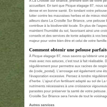
À La Croisille Sur Briance, prendre soin de votre pe
accueillant. En tant que Picque elagage 87, nous sa
dense et en bonne santé. En tondant votre pelouse
lutter contre les mauvaises herbes et de mieux rés
ailleurs dans La Croisille Sur Briance, une pelouse
contribue à la biodiversité locale. En plus de l'aspec
maintient l'humidité du sol, favorisant ainsi une c
conseils et des services de tonte adaptés à vos besoi
majeur pour votre bien-être et celui de votre famille
Comment obtenir une pelouse parfaite
À Picque elagage 87, nous savons qu'obtenir une pel
mais avec nos astuces, c'est tout à fait réalisable. D
régulièrement pour permettre aux racines de respir
de {code_postal}. L'arrosage est également une éta
l'évaporation excessive. Pensez à tondre régulièreme
d'herbe. L'ajout d'un fertilisant adapté au sol de La
nutriments nécessaires à une croissance vigoureuse.
parasites pour préserver la santé de votre pelouse.
Croisille Sur Briance sera l'envie de tout le voisinag
Autres services