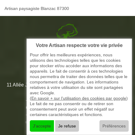
Artisan paysagiste Blanzac 87300
Votre Artisan respecte votre vie privée
Picque elagage 87
Pour offrir les meilleures expériences, nous
utilisons des technologies telles que les cookies
ARTISAN ELAGAGE ET PAYSAGISTE
pour stocker et/ou accéder aux informations des
appareils. Le fait de consentir à ces technologies
nous permettra de traiter des données telles que le
comportement de navigation. Les informations
11 Allée Jean-Marie Amédée Paroutaud 87000 Limoges -
relatives à votre utilisation du site sont partagées
87 Haute Vienne
avec Google.
(
En savoir + sur l'utilisation des cookies par google
)
Le fait de ne pas consentir ou de retirer son
-
05 33 06 15 58
07 51 61 73 31
consentement peut avoir un effet négatif sur
certaines caractéristiques et fonctions.
©2016 - 2026 TOUT DROIT RÉSERVÉ -
J'accepte
Je refuse
Préférences
MENTIONS LÉGALES