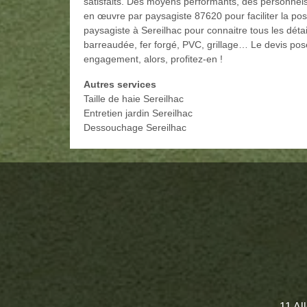
satisfaits. Des moyens performants, des personnels
en œuvre par paysagiste 87620 pour faciliter la po
paysagiste à Sereilhac pour connaitre tous les détail
barreaudée, fer forgé, PVC, grillage… Le devis pose
engagement, alors, profitez-en !
Autres services
Taille de haie Sereilhac
Entretien jardin Sereilhac
Dessouchage Sereilhac
11 Al