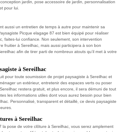
 conception jardin, pose accessoire de jardin, personnalisation
t pour lui.
ent aussi un entretien de temps à autre pour maintenir sa
 Paysagiste Picque elagage 87 est bien équipé pour réaliser
c, faites-lui confiance. Non seulement, son intervention
 fruitier à Sereilhac, mais aussi participera à son bon
ereilhac afin de tirer parti de nombreux atouts qu’il met à votre
agiste à Sereilhac
uit pour toute soumission de projet paysagiste à Sereilhac et
aménager un extérieur, entretenir des espaces verts ou poser
Sereilhac restera gratuit, et plus encore, il sera démuni de tout
s les informations utiles dont vous aurez besoin pour bien
ilhac. Personnalisé, transparent et détaillé, ce devis paysagiste
heures.
ôtures à Sereilhac
 la pose de votre clôture à Sereilhac, vous serez amplement