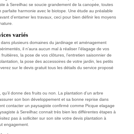
te à Sereilhac se soucie grandement de la canopée, toutes
en parfaite harmonie avec le biotope. Une étude au préalable
avant d’entamer les travaux, ceci pour bien définir les moyens
nature.
vices variés
nt dans plusieurs domaines du jardinage et aménagement
érimentés, il n’aura aucun mal à réaliser l’élagage de vos
 fruitières, la pose de vos clôtures, l’entretien saisonnier de
lantation, la pose des accessoires de votre jardin, les petits
rez sur le devis gratuit tous les détails du service proposé
, qu’il donne des fruits ou non. La plantation d’un arbre
assurer son bon développement et sa bonne reprise dans
amment contacter un paysagiste confirmé comme Picque elagage
sagiste à Sereilhac connait très bien les différentes étapes à
sitez pas à solliciter sur son site votre devis plantation à
tout engagement.