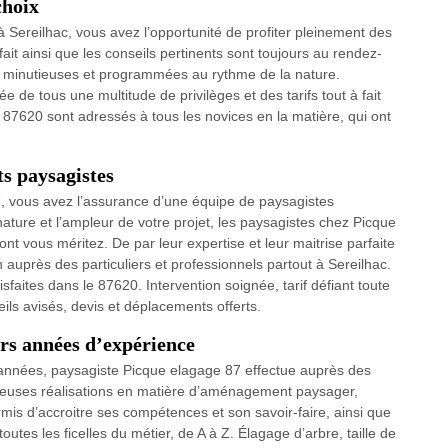
choix
 Sereilhac, vous avez l’opportunité de profiter pleinement des
fait ainsi que les conseils pertinents sont toujours au rendez-
ons minutieuses et programmées au rythme de la nature.
e de tous une multitude de privilèges et des tarifs tout à fait
 87620 sont adressés à tous les novices en la matière, qui ont
ts paysagistes
7, vous avez l’assurance d’une équipe de paysagistes
ature et l’ampleur de votre projet, les paysagistes chez Picque
ont vous méritez. De par leur expertise et leur maitrise parfaite
n auprès des particuliers et professionnels partout à Sereilhac.
sfaites dans le 87620. Intervention soignée, tarif défiant toute
s avisés, devis et déplacements offerts.
urs années d’expérience
s années, paysagiste Picque elagage 87 effectue auprès des
breuses réalisations en matière d’aménagement paysager,
ermis d’accroitre ses compétences et son savoir-faire, ainsi que
utes les ficelles du métier, de A à Z. Élagage d’arbre, taille de