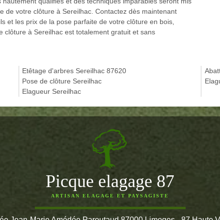
 hautement qualifiés et des techniques imparables seront mis
se de votre clôture à Sereilhac. Contactez dès maintenant
s et les prix de la pose parfaite de votre clôture en bois,
 clôture à Sereilhac est totalement gratuit et sans
Etêtage d'arbres Sereilhac 87620
Abat
Pose de clôture Sereilhac
Elag
Elagueur Sereilhac
Picque elagage 87
ARTISAN ELAGAGE ET PAYSAGISTE
lée Jean-Marie Amédée Paroutaud 87000 Limoges - 87 Haute 