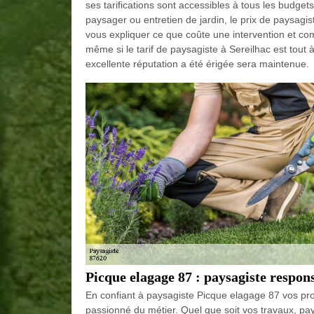
ses tarifications sont accessibles à tous les budge
paysager ou entretien de jardin, le prix de paysagist
vous expliquer ce que coûte une intervention et co
même si le tarif de paysagiste à Sereilhac est tout à
excellente réputation a été érigée sera maintenue.
Picque elagage 87 : paysagiste respon
En confiant à paysagiste Picque elagage 87 vos proje
passionné du métier. Quel que soit vos travaux, p