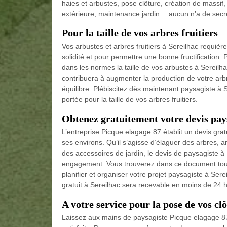
haies et arbustes, pose clôture, création de massif,
extérieure, maintenance jardin… aucun n’a de secre
Pour la taille de vos arbres fruitiers
Vos arbustes et arbres fruitiers à Sereilhac requièr
solidité et pour permettre une bonne fructification.
dans les normes la taille de vos arbustes à Sereilha
contribuera à augmenter la production de votre arbre
équilibre. Plébiscitez dès maintenant paysagiste à S
portée pour la taille de vos arbres fruitiers.
Obtenez gratuitement votre devis pays
L’entreprise Picque elagage 87 établit un devis grat
ses environs. Qu’il s’agisse d’élaguer des arbres, 
des accessoires de jardin, le devis de paysagiste à 
engagement. Vous trouverez dans ce document toute
planifier et organiser votre projet paysagiste à Sere
gratuit à Sereilhac sera recevable en moins de 24 
A votre service pour la pose de vos cl
Laissez aux mains de paysagiste Picque elagage 87