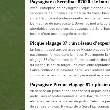
Paysagiste à Sereilhac 87620 : le bon 
Avec l’entreprise de paysagiste Picque elagage 87 à
services de haut niveau. La maitrise du travail bien 
vous. L’équipe est professionnelle, les interventi
L’entreprise de paysagiste à Sereilhac met à la porté
abordables. Les services de paysagiste à Sereilhac
besoin d’être accompagnés et assistés.
Picque elagage 87 : un réseau d’exper
En faisant appel aux services de Picque elagage 8
passionnés, formés dans le métier. Peu importe la n
elagage 87 s’évertueront de fournir la satisfaction d
du métier, ils ont su forger une excellente réputatio
Faites confiance et devenez parmi les clientèles sati
concurrence, accompagnement personnalisé, conseil
Paysagiste Picque elagage 87 : plusie
Au service du jardin et de l’espace vert depuis de
particuliers et professionnels à Sereilhac, de nom
élagage d’arbre et entretien de jardin. Cela lui a p
de se faire un nom. Paysagiste à Sereilhac connait to