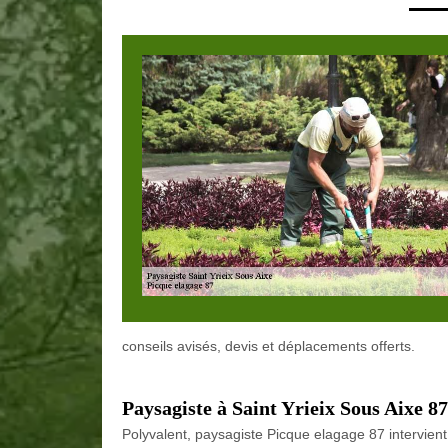
conseils avisés, devis et déplacements offerts.
Paysagiste à Saint Yrieix Sous Aixe 87
Polyvalent, paysagiste Picque elagage 87 intervie