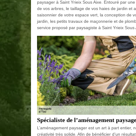
paysager à Saint Yrieix Sous Aixe. Entouré par une 
de vos arbres, le taillage de vos haies de jardin et a
saisonnier de votre espace vert, la conception de v
jardin, les petits travaux de maçonnerie et de plomb
service proposé par paysagiste à Saint Yrieix Sous
Spécialiste de l’aménagement paysage
L’aménagement paysager est un art à part entier, n
créativité très solide. Afin de bénéficier d’un résul