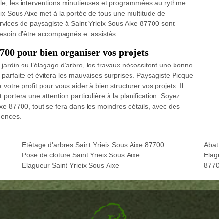
lle, les interventions minutieuses et programmées au rythme
eix Sous Aixe met à la portée de tous une multitude de
 services de paysagiste à Saint Yrieix Sous Aixe 87700 sont
besoin d’être accompagnés et assistés.
7700 pour bien organiser vos projets
jardin ou l’élagage d’arbre, les travaux nécessitent une bonne
e parfaite et évitera les mauvaises surprises. Paysagiste Picque
votre profit pour vous aider à bien structurer vos projets. Il
portera une attention particulière à la planification. Soyez
ixe 87700, tout se fera dans les moindres détails, avec des
gences.
Etêtage d'arbres Saint Yrieix Sous Aixe 87700
Abat
Pose de clôture Saint Yrieix Sous Aixe
Elag
Elagueur Saint Yrieix Sous Aixe
877