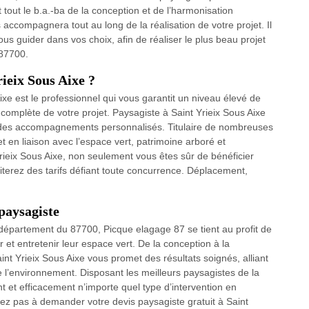
out le b.a.-ba de la conception et de l’harmonisation
 accompagnera tout au long de la réalisation de votre projet. Il
vous guider dans vos choix, afin de réaliser le plus beau projet
 87700.
rieix Sous Aixe ?
xe est le professionnel qui vous garantit un niveau élevé de
n complète de votre projet. Paysagiste à Saint Yrieix Sous Aixe
e des accompagnements personnalisés. Titulaire de nombreuses
et en liaison avec l’espace vert, patrimoine arboré et
eix Sous Aixe, non seulement vous êtes sûr de bénéficier
iterez des tarifs défiant toute concurrence. Déplacement,
 paysagiste
e département du 87700, Picque elagage 87 se tient au profit de
 et entretenir leur espace vert. De la conception à la
int Yrieix Sous Aixe vous promet des résultats soignés, alliant
 l’environnement. Disposant les meilleurs paysagistes de la
 et efficacement n’importe quel type d’intervention en
z pas à demander votre devis paysagiste gratuit à Saint