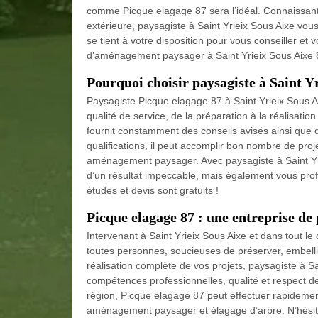
comme Picque elagage 87 sera l’idéal. Connaissant t
extérieure, paysagiste à Saint Yrieix Sous Aixe vous
se tient à votre disposition pour vous conseiller et 
d’aménagement paysager à Saint Yrieix Sous Aixe
Pourquoi choisir paysagiste à Saint Y
Paysagiste Picque elagage 87 à Saint Yrieix Sous Ai
qualité de service, de la préparation à la réalisatio
fournit constamment des conseils avisés ainsi qu
qualifications, il peut accomplir bon nombre de proj
aménagement paysager. Avec paysagiste à Saint Yri
d’un résultat impeccable, mais également vous prof
études et devis sont gratuits !
Picque elagage 87 : une entreprise de
Intervenant à Saint Yrieix Sous Aixe et dans tout l
toutes personnes, soucieuses de préserver, embellir
réalisation complète de vos projets, paysagiste à Sa
compétences professionnelles, qualité et respect de
région, Picque elagage 87 peut effectuer rapidement
aménagement paysager et élagage d’arbre. N’hésite