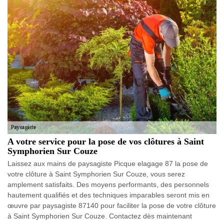
A votre service pour la pose de vos clôtures à Saint
Symphorien Sur Couze
Laissez aux mains de paysagiste Picque elagage 87 la pose de
votre clôture à Saint Symphorien Sur Couze, vous serez
amplement satisfaits. Des moyens performants, des personnels
hautement qualifiés et des techniques imparables seront mis en
œuvre par paysagiste 87140 pour faciliter la pose de votre clôture
à Saint Symphorien Sur Couze. Contactez dès maintenant