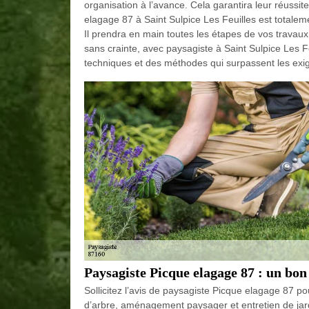
organisation à l’avance. Cela garantira leur réussit
elagage 87 à Saint Sulpice Les Feuilles est totaleme
Il prendra en main toutes les étapes de vos travaux e
sans crainte, avec paysagiste à Saint Sulpice Les F
techniques et des méthodes qui surpassent les exi
Paysagiste Picque elagage 87 : un bon 
Sollicitez l’avis de paysagiste Picque elagage 87 po
d’arbre, aménagement paysager et entretien de jardi