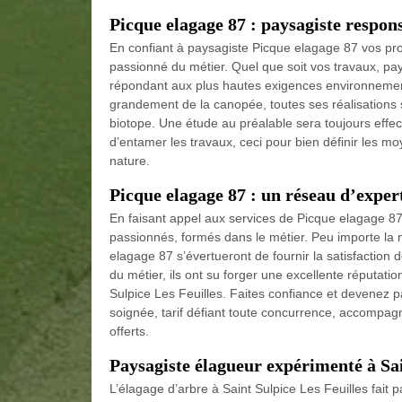
Picque elagage 87 : paysagiste respon
En confiant à paysagiste Picque elagage 87 vos proje
passionné du métier. Quel que soit vos travaux, pa
répondant aux plus hautes exigences environnement
grandement de la canopée, toutes ses réalisations 
biotope. Une étude au préalable sera toujours effec
d’entamer les travaux, ceci pour bien définir les mo
nature.
Picque elagage 87 : un réseau d’exper
En faisant appel aux services de Picque elagage 8
passionnés, formés dans le métier. Peu importe la n
elagage 87 s’évertueront de fournir la satisfaction d
du métier, ils ont su forger une excellente réputatio
Sulpice Les Feuilles. Faites confiance et devenez pa
soignée, tarif défiant toute concurrence, accompag
offerts.
Paysagiste élagueur expérimenté à Sai
L’élagage d’arbre à Saint Sulpice Les Feuilles fait