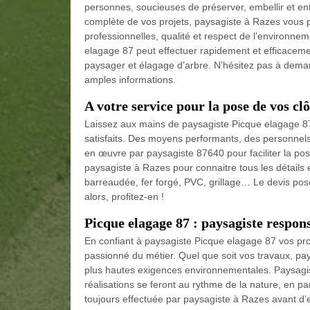
personnes, soucieuses de préserver, embellir et entr
complète de vos projets, paysagiste à Razes vous p
professionnelles, qualité et respect de l’environnem
elagage 87 peut effectuer rapidement et efficacem
paysager et élagage d’arbre. N’hésitez pas à deman
amples informations.
A votre service pour la pose de vos cl
Laissez aux mains de paysagiste Picque elagage 8
satisfaits. Des moyens performants, des personnels
en œuvre par paysagiste 87640 pour faciliter la po
paysagiste à Razes pour connaitre tous les détails et
barreaudée, fer forgé, PVC, grillage… Le devis pos
alors, profitez-en !
Picque elagage 87 : paysagiste respon
En confiant à paysagiste Picque elagage 87 vos proje
passionné du métier. Quel que soit vos travaux, p
plus hautes exigences environnementales. Paysagi
réalisations se feront au rythme de la nature, en p
toujours effectuée par paysagiste à Razes avant d’e