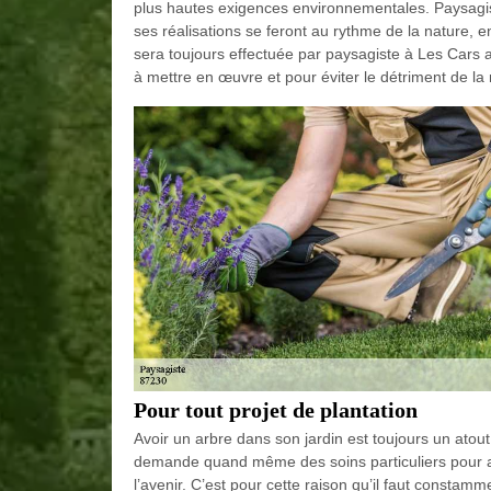
plus hautes exigences environnementales. Paysagi
ses réalisations se feront au rythme de la nature, 
sera toujours effectuée par paysagiste à Les Cars a
à mettre en œuvre et pour éviter le détriment de la 
Pour tout projet de plantation
Avoir un arbre dans son jardin est toujours un atout
demande quand même des soins particuliers pour 
l’avenir. C’est pour cette raison qu’il faut const