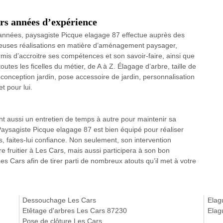
urs années d’expérience
s années, paysagiste Picque elagage 87 effectue auprès des
breuses réalisations en matière d’aménagement paysager,
ermis d’accroitre ses compétences et son savoir-faire, ainsi que
utes les ficelles du métier, de A à Z. Élagage d’arbre, taille de
 conception jardin, pose accessoire de jardin, personnalisation
t pour lui.
ent aussi un entretien de temps à autre pour maintenir sa
 Paysagiste Picque elagage 87 est bien équipé pour réaliser
, faites-lui confiance. Non seulement, son intervention
e fruitier à Les Cars, mais aussi participera à son bon
es Cars afin de tirer parti de nombreux atouts qu’il met à votre
Dessouchage Les Cars
Elag
Etêtage d'arbres Les Cars 87230
Elag
Pose de clôture Les Cars