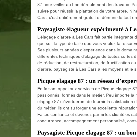
87 pour veiller au bon déroulement des travaux. Pay
suivre pour réussir la plantation de votre arbre. N’hé
Cars, c’est entièrement gratuit et démuni de tout 
Paysagiste élagueur expérimenté à Le
L’élagage d’arbre à Les Cars fait partie intégrant
que soit le type de taille que vous voulez faire sur 
Ses plusieurs années d’expérience dans le domaine l
différentes techniques d’élagage de toutes sortes d
de réduction, de restructuration, de fructification
d’arbre, paysagiste à Les Cars a les moyens et le s
Picque elagage 87 : un réseau d’exper
En faisant appel aux services de Picque elagage 8
passionnés, formés dans le métier. Peu importe la n
elagage 87 s’évertueront de fournir la satisfaction d
du métier, ils ont su forger une excellente réputati
Faites confiance et devenez parmi les clientèles sati
concurrence, accompagnement personnalisé, conseil
Paysagiste Picque elagage 87 : un bon 