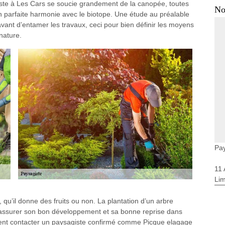
ste à Les Cars se soucie grandement de la canopée, toutes
No
en parfaite harmonie avec le biotope. Une étude au préalable
vant d’entamer les travaux, ceci pour bien définir les moyens
nature.
Pay
11
Li
, qu’il donne des fruits ou non. La plantation d’un arbre
assurer son bon développement et sa bonne reprise dans
amment contacter un paysagiste confirmé comme Picque elagage