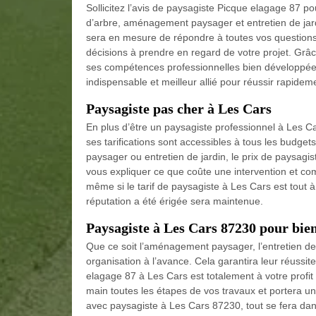
Sollicitez l’avis de paysagiste Picque elagage 87 po
d’arbre, aménagement paysager et entretien de jard
sera en mesure de répondre à toutes vos questions,
décisions à prendre en regard de votre projet. Grâ
ses compétences professionnelles bien développée
indispensable et meilleur allié pour réussir rapide
Paysagiste pas cher à Les Cars
En plus d’être un paysagiste professionnel à Les Ca
ses tarifications sont accessibles à tous les budge
paysager ou entretien de jardin, le prix de paysagis
vous expliquer ce que coûte une intervention et co
même si le tarif de paysagiste à Les Cars est tout à 
réputation a été érigée sera maintenue.
Paysagiste à Les Cars 87230 pour bien
Que ce soit l’aménagement paysager, l’entretien de 
organisation à l’avance. Cela garantira leur réussit
elagage 87 à Les Cars est totalement à votre profit 
main toutes les étapes de vos travaux et portera une 
avec paysagiste à Les Cars 87230, tout se fera da