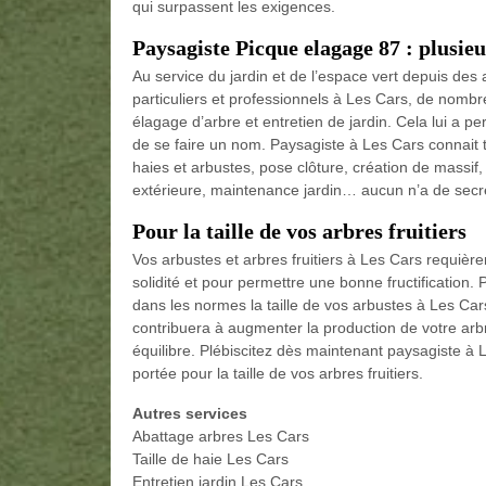
qui surpassent les exigences.
Paysagiste Picque elagage 87 : plusie
Au service du jardin et de l’espace vert depuis de
particuliers et professionnels à Les Cars, de nom
élagage d’arbre et entretien de jardin. Cela lui a p
de se faire un nom. Paysagiste à Les Cars connait to
haies et arbustes, pose clôture, création de massif,
extérieure, maintenance jardin… aucun n’a de secre
Pour la taille de vos arbres fruitiers
Vos arbustes et arbres fruitiers à Les Cars requièr
solidité et pour permettre une bonne fructification.
dans les normes la taille de vos arbustes à Les Cars
contribuera à augmenter la production de votre arbr
équilibre. Plébiscitez dès maintenant paysagiste à L
portée pour la taille de vos arbres fruitiers.
Autres services
Abattage arbres Les Cars
Taille de haie Les Cars
Entretien jardin Les Cars