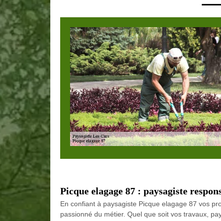
Picque elagage 87 : paysagiste respon
En confiant à paysagiste Picque elagage 87 vos proje
passionné du métier. Quel que soit vos travaux, p