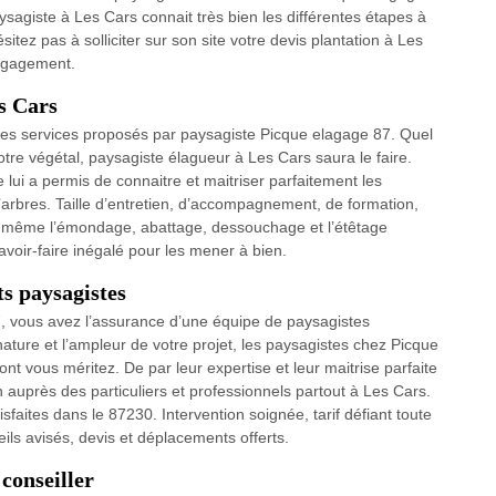
sagiste à Les Cars connait très bien les différentes étapes à
sitez pas à solliciter sur son site votre devis plantation à Les
engagement.
s Cars
e des services proposés par paysagiste Picque elagage 87. Quel
votre végétal, paysagiste élagueur à Les Cars saura le faire.
ui a permis de connaitre et maitriser parfaitement les
’arbres. Taille d’entretien, d’accompagnement, de formation,
 ou même l’émondage, abattage, dessouchage et l’étêtage
avoir-faire inégalé pour les mener à bien.
ts paysagistes
7, vous avez l’assurance d’une équipe de paysagistes
ature et l’ampleur de votre projet, les paysagistes chez Picque
ont vous méritez. De par leur expertise et leur maitrise parfaite
on auprès des particuliers et professionnels partout à Les Cars.
sfaites dans le 87230. Intervention soignée, tarif défiant toute
s avisés, devis et déplacements offerts.
conseiller