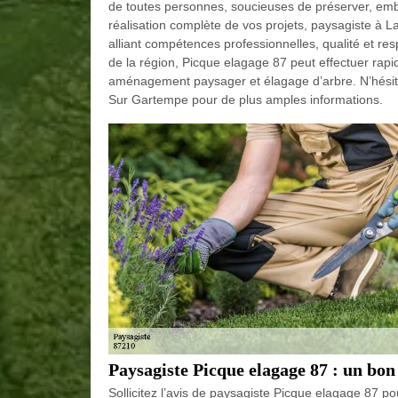
de toutes personnes, soucieuses de préserver, embel
réalisation complète de vos projets, paysagiste à 
alliant compétences professionnelles, qualité et re
de la région, Picque elagage 87 peut effectuer rapi
aménagement paysager et élagage d’arbre. N’hésite
Sur Gartempe pour de plus amples informations.
Paysagiste Picque elagage 87 : un bon 
Sollicitez l’avis de paysagiste Picque elagage 87 po