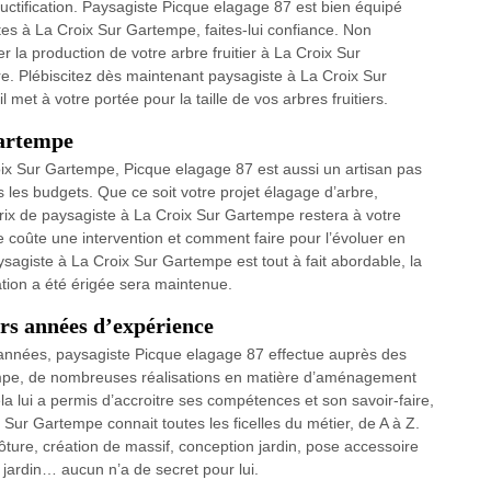
ructification. Paysagiste Picque elagage 87 est bien équipé
stes à La Croix Sur Gartempe, faites-lui confiance. Non
 la production de votre arbre fruitier à La Croix Sur
re. Plébiscitez dès maintenant paysagiste à La Croix Sur
 met à votre portée pour la taille de vos arbres fruitiers.
Gartempe
oix Sur Gartempe, Picque elagage 87 est aussi un artisan pas
us les budgets. Que ce soit votre projet élagage d’arbre,
rix de paysagiste à La Croix Sur Gartempe restera à votre
ue coûte une intervention et comment faire pour l’évoluer en
ysagiste à La Croix Sur Gartempe est tout à fait abordable, la
ation a été érigée sera maintenue.
urs années d’expérience
s années, paysagiste Picque elagage 87 effectue auprès des
tempe, de nombreuses réalisations en matière d’aménagement
la lui a permis d’accroitre ses compétences et son savoir-faire,
 Sur Gartempe connait toutes les ficelles du métier, de A à Z.
lôture, création de massif, conception jardin, pose accessoire
 jardin… aucun n’a de secret pour lui.