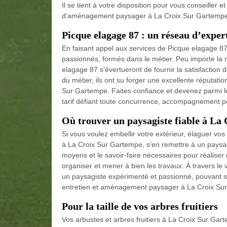
Il se tient à votre disposition pour vous conseiller e
d’aménagement paysager à La Croix Sur Gartemp
Picque elagage 87 : un réseau d’exper
En faisant appel aux services de Picque elagage 8
passionnés, formés dans le métier. Peu importe la n
elagage 87 s’évertueront de fournir la satisfaction d
du métier, ils ont su forger une excellente réputatio
Sur Gartempe. Faites confiance et devenez parmi les
tarif défiant toute concurrence, accompagnement pe
Où trouver un paysagiste fiable à La
Si vous voulez embellir votre extérieur, élaguer vos
à La Croix Sur Gartempe, s’en remettre à un paysagi
moyens et le savoir-faire nécessaires pour réaliser 
organiser et mener à bien les travaux. À travers l
un paysagiste expérimenté et passionné, pouvant s’
entretien et aménagement paysager à La Croix Su
Pour la taille de vos arbres fruitiers
Vos arbustes et arbres fruitiers à La Croix Sur Gar