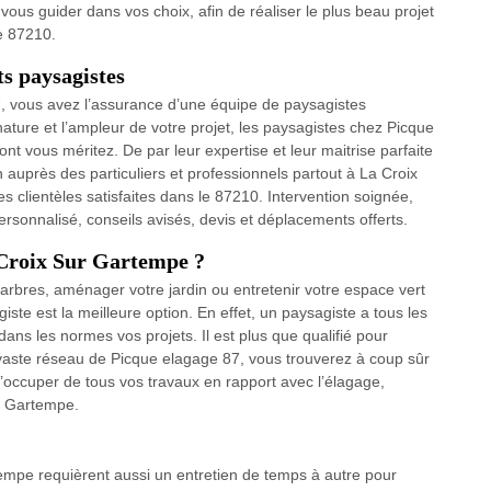
t vous guider dans vos choix, afin de réaliser le plus beau projet
e 87210.
ts paysagistes
7, vous avez l’assurance d’une équipe de paysagistes
ature et l’ampleur de votre projet, les paysagistes chez Picque
ont vous méritez. De par leur expertise et leur maitrise parfaite
n auprès des particuliers et professionnels partout à La Croix
 clientèles satisfaites dans le 87210. Intervention soignée,
rsonnalisé, conseils avisés, devis et déplacements offerts.
 Croix Sur Gartempe ?
 arbres, aménager votre jardin ou entretenir votre espace vert
ste est la meilleure option. En effet, un paysagiste a tous les
dans les normes vos projets. Il est plus que qualifié pour
e vaste réseau de Picque elagage 87, vous trouverez à coup sûr
occuper de tous vos travaux en rapport avec l’élagage,
r Gartempe.
tempe requièrent aussi un entretien de temps à autre pour