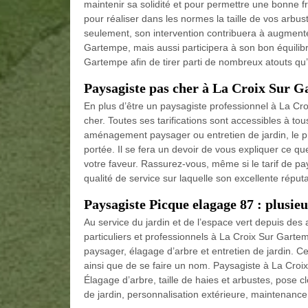
maintenir sa solidité et pour permettre une bonne f
pour réaliser dans les normes la taille de vos arbu
seulement, son intervention contribuera à augmenter
Gartempe, mais aussi participera à son bon équilib
Gartempe afin de tirer parti de nombreux atouts qu’il
Paysagiste pas cher à La Croix Sur 
En plus d’être un paysagiste professionnel à La Cr
cher. Toutes ses tarifications sont accessibles à to
aménagement paysager ou entretien de jardin, le p
portée. Il se fera un devoir de vous expliquer ce q
votre faveur. Rassurez-vous, même si le tarif de pa
qualité de service sur laquelle son excellente réput
Paysagiste Picque elagage 87 : plusie
Au service du jardin et de l’espace vert depuis de
particuliers et professionnels à La Croix Sur Gar
paysager, élagage d’arbre et entretien de jardin. Ce
ainsi que de se faire un nom. Paysagiste à La Croix
Élagage d’arbre, taille de haies et arbustes, pose c
de jardin, personnalisation extérieure, maintenance