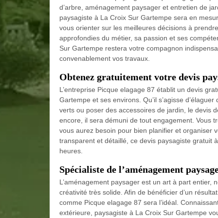
d’arbre, aménagement paysager et entretien de jard
paysagiste à La Croix Sur Gartempe sera en mesur
vous orienter sur les meilleures décisions à prend
approfondies du métier, sa passion et ses compéte
Sur Gartempe restera votre compagnon indispensable
convenablement vos travaux.
Obtenez gratuitement votre devis pa
L’entreprise Picque elagage 87 établit un devis gra
Gartempe et ses environs. Qu’il s’agisse d’élaguer
verts ou poser des accessoires de jardin, le devis 
encore, il sera démuni de tout engagement. Vous tr
vous aurez besoin pour bien planifier et organiser 
transparent et détaillé, ce devis paysagiste gratui
heures.
Spécialiste de l’aménagement paysag
L’aménagement paysager est un art à part entier, n
créativité très solide. Afin de bénéficier d’un résul
comme Picque elagage 87 sera l’idéal. Connaissant t
extérieure, paysagiste à La Croix Sur Gartempe vou