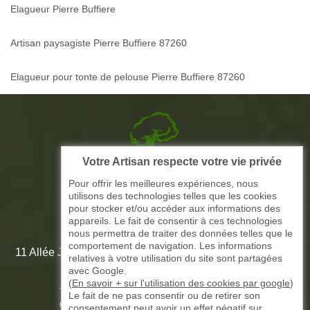
Elagueur Pierre Buffiere
Artisan paysagiste Pierre Buffiere 87260
Elagueur pour tonte de pelouse Pierre Buffiere 87260
Votre Artisan respecte votre vie privée
Picque elagage 87
Pour offrir les meilleures expériences, nous
utilisons des technologies telles que les cookies
ARTISAN ELAGAGE ET PAYSAGISTE
pour stocker et/ou accéder aux informations des
appareils. Le fait de consentir à ces technologies
nous permettra de traiter des données telles que le
comportement de navigation. Les informations
11 Allée Jean-Marie Amédée Paroutaud 87000 Limoges -
relatives à votre utilisation du site sont partagées
87 Haute Vienne
avec Google.
(
En savoir + sur l'utilisation des cookies par google
)
Le fait de ne pas consentir ou de retirer son
-
05 33 06 15 58
07 51 61 73 31
consentement peut avoir un effet négatif sur