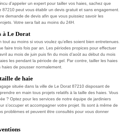
aincu d’appeler un expert pour tailler vos haies, sachez que
e 87210 peut vous établir un devis gratuit et sans engagement.
tre demande de devis afin que vous puissiez savoir les
rojets. Votre sera fait au moins du 24H.
es à Le Dorat
an tout au moins si vous voulez qu’elles soient bien entretenues.
e faire trois fois par an. Les périodes propices pour effectuer
avril au mois de juin puis fin du mois d’août au début du mois
ies les pendant la période de gel. Par contre, tailler les haies
s haies de pousser normalement.
taille de haie
agage située dans la ville de Le Dorat 87210 disposant de
rendre en main tous projets relatifs à la taille des haies. Vous
née ? Optez pour les services de notre équipe de jardiniers
pour s’occuper et accompagner votre projet. Ils sont à même de
vos problèmes et peuvent être consultés pour vous donner
ventions