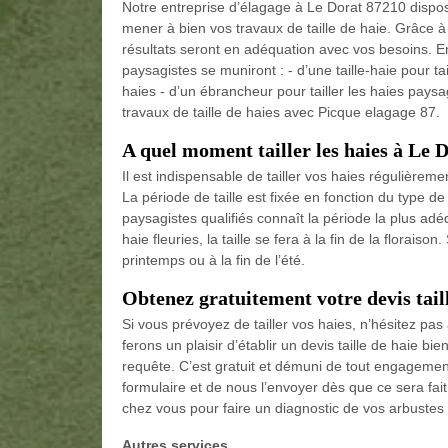
Notre entreprise d’élagage à Le Dorat 87210 dispose
mener à bien vos travaux de taille de haie. Grâce à
résultats seront en adéquation avec vos besoins. En 
paysagistes se muniront : - d’une taille-haie pour tail
haies - d’un ébrancheur pour tailler les haies pay
travaux de taille de haies avec Picque elagage 87.
A quel moment tailler les haies à Le 
Il est indispensable de tailler vos haies régulièrem
La période de taille est fixée en fonction du type de 
paysagistes qualifiés connaît la période la plus adé
haie fleuries, la taille se fera à la fin de la floraiso
printemps ou à la fin de l’été.
Obtenez gratuitement votre devis tail
Si vous prévoyez de tailler vos haies, n’hésitez pa
ferons un plaisir d’établir un devis taille de haie bi
requête. C’est gratuit et démuni de tout engagement
formulaire et de nous l’envoyer dès que ce sera fa
chez vous pour faire un diagnostic de vos arbustes e
Autres services