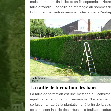
mois de mai, en fin juillet et en fin septembre. Not
taille arrondie, une taille en rectangle au sommet dr
Pour une intervention réussie, faites appel à l’entr
La taille de formation des haies
La taille de formation est une méthode qui consiste à
équilibrage de port à tout l’ensemble. Nos élagueurs
se fait un an après la plantation et à la fin de la 
ce sens sont la taille des arbustes à feuillage cadu