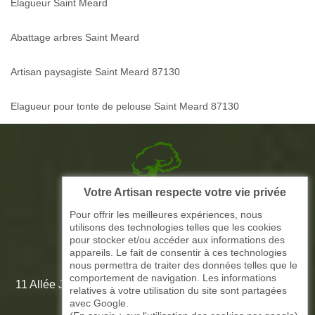
Elagueur Saint Meard
Abattage arbres Saint Meard
Artisan paysagiste Saint Meard 87130
Elagueur pour tonte de pelouse Saint Meard 87130
Votre Artisan respecte votre vie privée
Picque elagage 87
Pour offrir les meilleures expériences, nous
utilisons des technologies telles que les cookies
ARTISAN ELAGAGE ET PAYSAGISTE
pour stocker et/ou accéder aux informations des
appareils. Le fait de consentir à ces technologies
nous permettra de traiter des données telles que le
comportement de navigation. Les informations
11 Allée Jean-Marie Amédée Paroutaud 87000 Limoges -
relatives à votre utilisation du site sont partagées
87 Haute Vienne
avec Google.