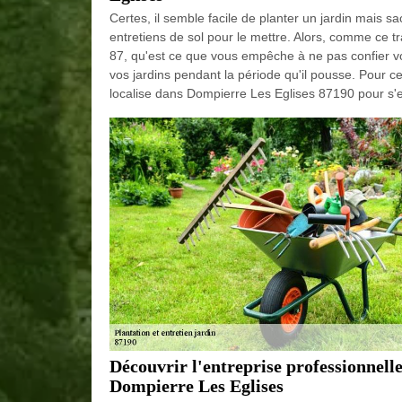
Certes, il semble facile de planter un jardin mais 
entretiens de sol pour le mettre. Alors, comme ce tr
87, qu'est ce que vous empêche à ne pas confier vo
vos jardins pendant la période qu'il pousse. Pour c
localise dans Dompierre Les Eglises 87190 pour s'
Découvrir l'entreprise professionnelle
Dompierre Les Eglises