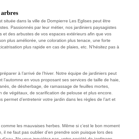
 arbres
st située dans la ville de Dompierre Les Eglises peut être
tes. Passionnés par leur métier, nos jardiniers paysagistes
res et des arbustes de vos espaces extérieurs afin que vos
son plus améliorée, une coloration plus tenace, une forte
icatrisation plus rapide en cas de plaies, etc. N’hésitez pas à
réparer à l’arrivé de l’hiver. Notre équipe de jardiniers peut
nt l’automne en vous proposant ses services de taille de haie,
 fanés, de désherbage, de ramassage de feuilles mortes,
n de végétaux, de scarification de pelouse et plus encore.
permet d’entretenir votre jardin dans les règles de l’art et
lantes comme les mauvaises herbes. Même si c’est le bon moment
n, il ne faut pas oublier d’en prendre soin puisque lors des
e d’eau. Ne vous inquiétez pas, votre société de jardinage