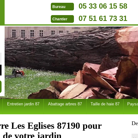
05 33 06 15 58
Bureau
07 51 61 73 31
Chantier
Entretien jardin 87
Abattage arbres 87
Taille de haie 87
Paysa
De
re Les Eglises 87190 pour
n de votre jardin