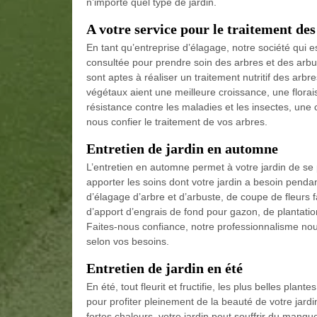
n’importe quel type de jardin.
A votre service pour le traitement des
En tant qu’entreprise d’élagage, notre société qui e
consultée pour prendre soin des arbres et des arbus
sont aptes à réaliser un traitement nutritif des arb
végétaux aient une meilleure croissance, une florai
résistance contre les maladies et les insectes, une c
nous confier le traitement de vos arbres.
Entretien de jardin en automne
L’entretien en automne permet à votre jardin de se p
apporter les soins dont votre jardin a besoin penda
d’élagage d’arbre et d’arbuste, de coupe de fleurs
d’apport d’engrais de fond pour gazon, de plantatio
Faites-nous confiance, notre professionnalisme nous 
selon vos besoins.
Entretien de jardin en été
En été, tout fleurit et fructifie, les plus belles p
pour profiter pleinement de la beauté de votre jardi
fortes chaleurs, votre jardin peut souffrir du manqu