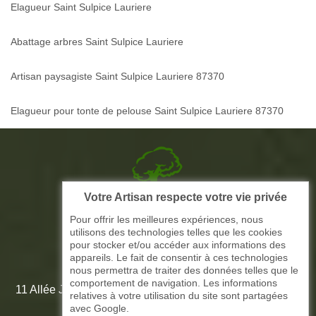
Elagueur Saint Sulpice Lauriere
Abattage arbres Saint Sulpice Lauriere
Artisan paysagiste Saint Sulpice Lauriere 87370
Elagueur pour tonte de pelouse Saint Sulpice Lauriere 87370
Votre Artisan respecte votre vie privée
Picque elagage 87
Pour offrir les meilleures expériences, nous
utilisons des technologies telles que les cookies
ARTISAN ELAGAGE ET PAYSAGISTE
pour stocker et/ou accéder aux informations des
appareils. Le fait de consentir à ces technologies
nous permettra de traiter des données telles que le
comportement de navigation. Les informations
11 Allée Jean-Marie Amédée Paroutaud 87000 Limoges -
relatives à votre utilisation du site sont partagées
87 Haute Vienne
avec Google.