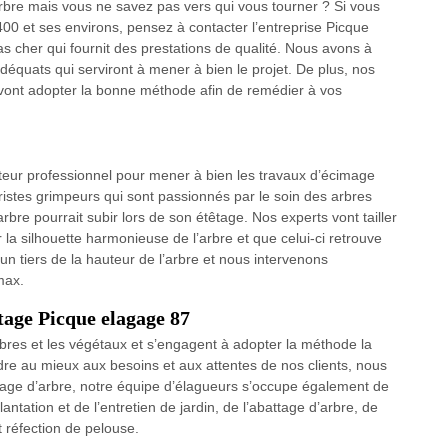
rbre mais vous ne savez pas vers qui vous tourner ? Si vous
00 et ses environs, pensez à contacter l’entreprise Picque
 cher qui fournit des prestations de qualité. Nous avons à
adéquats qui serviront à mener à bien le projet. De plus, nos
e vont adopter la bonne méthode afin de remédier à vos
teur professionnel pour mener à bien les travaux d’écimage
stes grimpeurs qui sont passionnés par le soin des arbres
rbre pourrait subir lors de son étêtage. Nos experts vont tailler
 la silhouette harmonieuse de l’arbre et que celui-ci retrouve
un tiers de la hauteur de l’arbre et nous intervenons
max.
êtage Picque elagage 87
rbres et les végétaux et s’engagent à adopter la méthode la
re au mieux aux besoins et aux attentes de nos clients, nous
êtage d’arbre, notre équipe d’élagueurs s’occupe également de
ntation et de l’entretien de jardin, de l’abattage d’arbre, de
et réfection de pelouse.