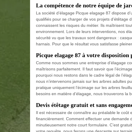
La compétence de notre équipe de jar
La société d’élagage Picque elagage 87 dispose d’u
qualifiés pour se charger de vos projets d’étêtage d
connaissent les risques du métier. Ils maîtrisent to
environnement. Lors de leurs interventions, nos éla
sécurité vu que les travaux sont dangereux : casque,
harnais. Pour que le résultat vous satisfasse pleine
Picque elagage 87 à votre disposition
Comme nous sommes une entreprise d’élagage confi
maîtrisons parfaitement. Il faut savoir que l’écimage 
pourquoi nous restons dans le cadre légal de l’élagage
nous n’intervenons jamais sur les arbres adultes pui
pratique uniquement l’écimage sur les arbres feuillu
besoins en matière d’élagage, nous trouverons la b
Devis étêtage gratuit et sans engagem
Il est nécessaire de connaître au préalable le coût
financièrement. Comment effectuer une demande de d
minutieusement notre court formulaire. C’est grat
votre requête, nous ferons une descente sur terrain 