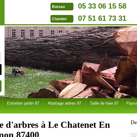
05 33 06 15 58
Bureau
07 51 61 73 31
Chantier
Entretien jardin 87
Abattage arbres 87
Taille de haie 87
Paysa
De
ge d'arbres à Le Chatenet En
non 87400