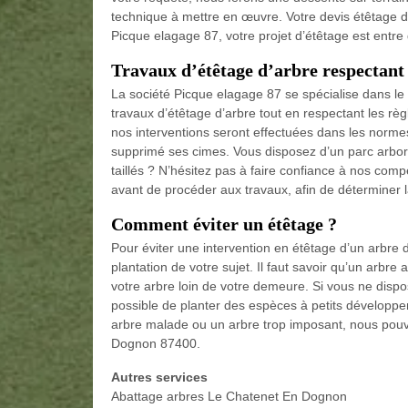
technique à mettre en œuvre. Votre devis étêtage d’
Picque elagage 87, votre projet d’étêtage est entr
Travaux d’étêtage d’arbre respectan
La société Picque elagage 87 se spécialise dans le
travaux d’étêtage d’arbre tout en respectant les règl
nos interventions seront effectuées dans les norme
supprimé ses cimes. Vous disposez d’un parc arbor
taillés ? N’hésitez pas à faire confiance à nos com
avant de procéder aux travaux, afin de déterminer l
Comment éviter un étêtage ?
Pour éviter une intervention en étêtage d’un arbre d
plantation de votre sujet. Il faut savoir qu’un arbre 
votre arbre loin de votre demeure. Si vous ne dispo
possible de planter des espèces à petits développem
arbre malade ou un arbre trop imposant, nous pouv
Dognon 87400.
Autres services
Abattage arbres Le Chatenet En Dognon