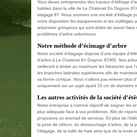
Vous devez entreprendre des travaux d’étêtage d’a
habitez dans la ville de Le Chatenet En Dognon 874
elagage 87. Nous sommes une société d’étêtage pas
notre disposition les équipements et les outillages 
arboristes grimpeurs qui sont dotés de savoir-fair
problèmes d’arbre volumineux.
Notre méthode d’écimage d’arbre
Notre société d’élagage dispose d’une équipe d’étê
d’arbre à Le Chatenet En Dognon 87400. Nos arbori
veilleront à limiter au maximum les blessures que l’a
les branches latérales supérieures afin de maintenir
sa forme conique. Nous n’allons pas enlever plus d’
uniquement sur un sujet ayant 15 cm de diamètre 
Les autres activités de la société d’ét
Notre entreprise a comme objectif de soigner les a
plus adéquate face à vos problèmes. Afin de répond
proposons un éventail de services. En plus de l’ét
la pose de clôture, du dessouchage d’arbre, de la pla
l’élagage, de la taille de haie ainsi que de la tonte 