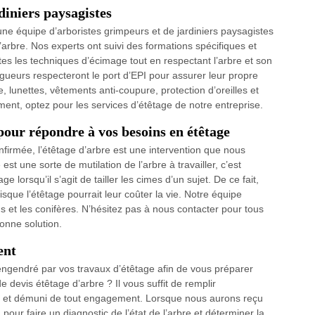
diniers paysagistes
ne équipe d’arboristes grimpeurs et de jardiniers paysagistes
’arbre. Nos experts ont suivi des formations spécifiques et
utes les techniques d’écimage tout en respectant l’arbre et son
gueurs respecteront le port d’EPI pour assurer leur propre
 lunettes, vêtements anti-coupure, protection d’oreilles et
ment, optez pour les services d’étêtage de notre entreprise.
 pour répondre à vos besoins en étêtage
rmée, l’étêtage d’arbre est une intervention que nous
est une sorte de mutilation de l’arbre à travailler, c’est
 lorsqu’il s’agit de tailler les cimes d’un sujet. De ce fait,
sque l’étêtage pourrait leur coûter la vie. Notre équipe
s et les conifères. N’hésitez pas à nous contacter pour tous
onne solution.
ent
 engendré par vos travaux d’étêtage afin de vous préparer
evis étêtage d’arbre ? Il vous suffit de remplir
uit et démuni de tout engagement. Lorsque nous aurons reçu
pour faire un diagnostic de l’état de l’arbre et déterminer la