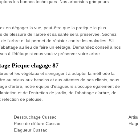
adoptons les bonnes techniques. Nos arboristes grimpeurs
z en dégager la vue, peut-être que la pratique la plus
ues de blessure de l’arbre et sa santé sera préservée. Sachez
e l’arbre et lui permet de résister contre les maladies. S’il
 l’abattage au lieu de faire un étêtage. Demandez conseil à nos
ives à l’étêtage si vous voulez préserver votre arbre.
êtage Picque elagage 87
rbres et les végétaux et s’engagent à adopter la méthode la
re au mieux aux besoins et aux attentes de nos clients, nous
êtage d’arbre, notre équipe d’élagueurs s’occupe également de
ntation et de l’entretien de jardin, de l’abattage d’arbre, de
et réfection de pelouse.
Dessouchage Cussac
Arti
Pose de clôture Cussac
Elag
Elagueur Cussac