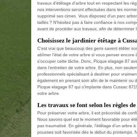
travaux d’étêtage d’arbre tout en respectant les règl
nos interventions seront effectuées dans les norme
supprimé ses cimes. Vous disposez d’un parc arbor
taillés ? N’hésitez pas à faire confiance à nos com
avant de procéder aux travaux, afin de déterminer l
Choisissez le jardinier étêtage à Cuss
C’est vrai que beaucoup des gens savent étêter son
abîmer l’état de votre arbre si vous penser encore à
s’occuper cette tâche. Donc, Picque elagage 87 avec 
dans l’entretien de votre arbre. En plus, non seulem
professionnels spécialisant à destiner pour vraiment
également en prenant soin afin de le maintenir ou de
Picque elagage 87 qui s’implante dans Cussac 8715
votre arbre.
Les travaux se font selon les règles de 
Pour préserver votre arbre, il est préconisé de conf
Nous savons quel est le moment favorable pour étê
pas traumatisé. En générale, l’étêtage d’un arbre à
pousses soit favorisée dès le début du printemps. 