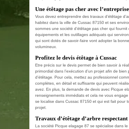
Une étêtage pas cher avec l’entrepris
Vous devez entreprendre des travaux d’étêtage d’a
habitez dans la ville de Cussac 87150 et ses envir
sommes une société d’étêtage pas cher qui fournit d
équipements et les outillages adéquats qui serviron
qui sont dotés de savoir-faire vont adopter la bon
volumineux.
Profitez le devis étêtage à Cussac
Etre précis sur le devis permet de bien savoir à réa
primordial dans l’exécution d’un projet afin de bien p
d’étêtage. Pour cela, mettez au professionnel comm
complètes, en détail et suffisante qui peuvent réali
avez. En plus, la demande de devis avec Picque ela
renseignements immédiats et cela ne vous engage à r
se localise dans Cussac 87150 et qui est fait pour to
projet.
Travaux d’étêtage d’arbre respectant
La société Picque elagage 87 se spécialise dans le