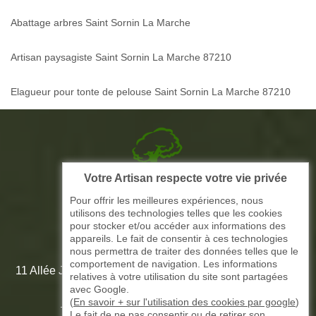
Abattage arbres Saint Sornin La Marche
Artisan paysagiste Saint Sornin La Marche 87210
Elagueur pour tonte de pelouse Saint Sornin La Marche 87210
Votre Artisan respecte votre vie privée
Picque elagage 87
Pour offrir les meilleures expériences, nous
utilisons des technologies telles que les cookies
ARTISAN ELAGAGE ET PAYSAGISTE
pour stocker et/ou accéder aux informations des
appareils. Le fait de consentir à ces technologies
nous permettra de traiter des données telles que le
comportement de navigation. Les informations
11 Allée Jean-Marie Amédée Paroutaud 87000 Limoges -
relatives à votre utilisation du site sont partagées
87 Haute Vienne
avec Google.
(
En savoir + sur l'utilisation des cookies par google
)
Le fait de ne pas consentir ou de retirer son