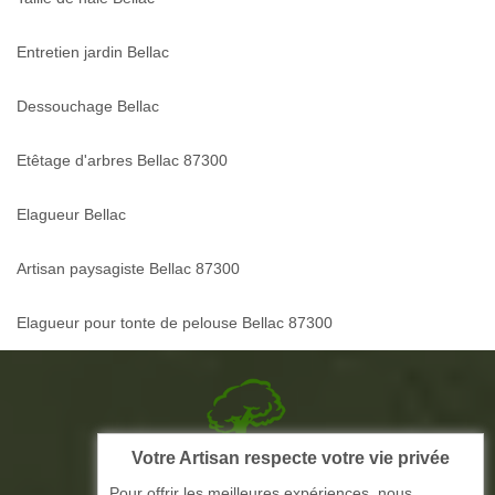
Entretien jardin Bellac
Dessouchage Bellac
Etêtage d'arbres Bellac 87300
Elagueur Bellac
Artisan paysagiste Bellac 87300
Elagueur pour tonte de pelouse Bellac 87300
Votre Artisan respecte votre vie privée
Picque elagage 87
Pour offrir les meilleures expériences, nous