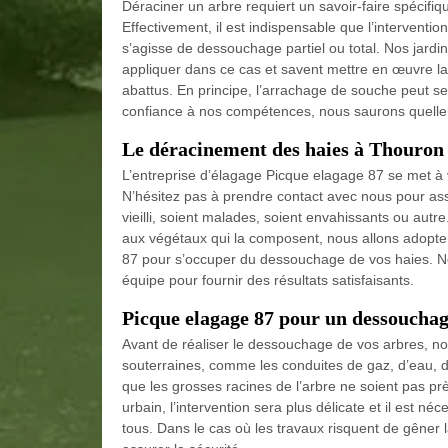
Déraciner un arbre requiert un savoir-faire spécifiq
Effectivement, il est indispensable que l’interventio
s’agisse de dessouchage partiel ou total. Nos jardi
appliquer dans ce cas et savent mettre en œuvre la 
abattus. En principe, l’arrachage de souche peut 
confiance à nos compétences, nous saurons quelle
Le déracinement des haies à Thouron
L’entreprise d’élagage Picque elagage 87 se met à 
N’hésitez pas à prendre contact avec nous pour ass
vieilli, soient malades, soient envahissants ou autr
aux végétaux qui la composent, nous allons adopte
87 pour s’occuper du dessouchage de vos haies. No
équipe pour fournir des résultats satisfaisants.
Picque elagage 87 pour un dessouchage
Avant de réaliser le dessouchage de vos arbres, notr
souterraines, comme les conduites de gaz, d’eau, de
que les grosses racines de l’arbre ne soient pas pr
urbain, l’intervention sera plus délicate et il est n
tous. Dans le cas où les travaux risquent de gêner 