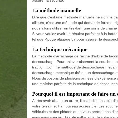
assurer la sécurité.
La méthode manuelle
Dire que c’est une méthode manuelle ne signifie pa
ailleurs, c’est une méthode qui demande force et ri
nous allons utiliser un tire-fort (une sorte de chain
Si vous voulez avoir un résultat parfait et à la haut
tel que Picque elagage 87 pour assurer le dessou
La technique mécanique
La méthode d’arrachage de racine d’arbre de façon m
dessouchage. Pour enlever aisément la souche, nou
traction. Comme méthode de dessouchage mécanisé,
dessouchage mécanique tiré ou un dessouchage mé
Nous disposons de plusieurs années d’expérience d
une maîtrise parfaite de la technique de dessouch
Pourquoi il est important de faire un
Après avoir abattu un arbre, il est indispensable d’
votre terrain soit à nouveau accessible. Les souch
véhicules et des piétons et ne vous permet pas d’en
vous vous souciez du coté esthétique de votre espa