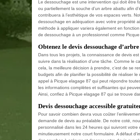
Le dessouchage est une intervention qui doit être fai
ou partiellement la souche d’un arbre abattu afin d’
contribuera à l’esthétique de vos espaces verts. N
dessouchage en adéquation avec votre propriété ains
méthode à appliquer variera également en fonction d
de dessouchage à un professionnel comme Picque
Obtenez le devis dessouchage d’arbre
Dans tous les projets, la connaissance de devis est
suivre dans la réalisation d’une tâche. Comme le ca
cela, la meilleure décision à prendre, c’est de se 
budgets afin de planifier la possibilité de réaliser 
appel à Picque elagage 87 qui peut répondre toute
les informations complètes et suffisantes qui peuv
Ainsi, confiez à Picque elagage 87 qui se trouve da
Devis dessouchage accessible gratuit
Pour savoir combien devra vous coûter l’enlèvement
demande de devis au préalable. De notre coté, nous
personnalisé dans les 24 heures qui suivront votre
minutieusement notre court formulaire. A défaut d’in