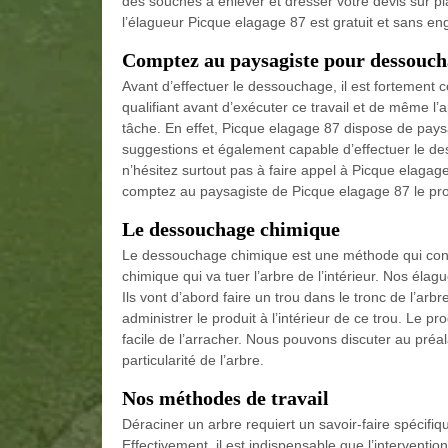
des souches à enlever et dresser votre devis sur
l’élagueur Picque elagage 87 est gratuit et sans e
Comptez au paysagiste pour dessouch
Avant d’effectuer le dessouchage, il est fortement 
qualifiant avant d’exécuter ce travail et de même l’a
tâche. En effet, Picque elagage 87 dispose de pays
suggestions et également capable d’effectuer le de
n’hésitez surtout pas à faire appel à Picque elagag
comptez au paysagiste de Picque elagage 87 le pro
Le dessouchage chimique
Le dessouchage chimique est une méthode qui consi
chimique qui va tuer l’arbre de l’intérieur. Nos élag
Ils vont d’abord faire un trou dans le tronc de l’ar
administrer le produit à l’intérieur de ce trou. Le pr
facile de l’arracher. Nous pouvons discuter au préa
particularité de l’arbre.
Nos méthodes de travail
Déraciner un arbre requiert un savoir-faire spécifiq
Effectivement, il est indispensable que l’interventio