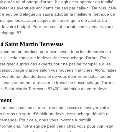
t après un abattage d’arbre. Il s’agit de supprimer en totalité
éviter les éventuels accidents causés par celle-ci. De plus, cela
otre équipe d’élagueurs saura adopter la meilleure méthode de
i que les caractéristiques de l’arbre qui a été abattu. La
e votre budget. Pour un résultat parfait, confiez vos travaux
 elagage 87.
 à Saint Martin Terressus
 vraiment primordiale pour bien savoir tous les démarches à
s ici, cela concerne le devis de dessouchage d’arbre. Pour
renseigner auprès des experts pour ne pas se tromper sur les
le dessouchage d’arbre selon vos moyens financiers. Alors, faites
s vos demandes de devis et de vous donner en détail toutes
ent vous emmener à réaliser le travail de dessouchage d’arbre.
ns Saint Martin Terressus 87400 l’obtention de votre devis.
ement
 de vos souches d’arbre, il est nécessaire d’envoyer votre
 ferons en sorte d’établir un devis dessouchage détaillé et
 demande. Pour cela, nous vous invitons à remplir
formations, notre équipe peut venir chez vous pour voir l’état