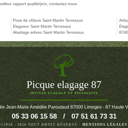
lleur rapport qualité/prix, contactez-nous.
Pose de clôture Saint Martin Terressus
Arti
Elagueur Saint Martin Terressus
Elag
Abattage arbres Saint Martin Terressus
874
Picque elagage 87
ARTISAN ELAGAGE ET PAYSAGISTE
lée Jean-Marie Amédée Paroutaud 87000 Limoges - 87 Haute 
05 33 06 15 58
/
07 51 61 73 31
©2016 - 2026 TOUT DROIT RÉSERVÉ -
MENTIONS LÉGALES