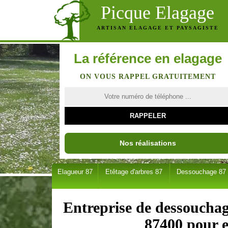
Picque Elagage
ARTISAN ELAGAGE ET PAYSAGISTE
La référence en elagage
ON VOUS RAPPEL GRATUITEMENT
Nos réalisations
Elagueur 87
Etêtage d'arbres 87
Dessouchage 87
Entreprise de dessouchag
87400 pour e