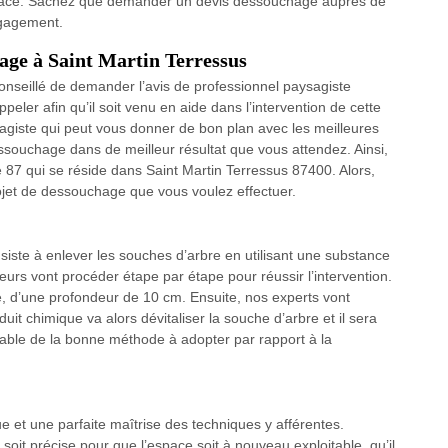
 place. Sachez que demander un devis dessouchage auprès de
ngagement.
age à Saint Martin Terressus
conseillé de demander l’avis de professionnel paysagiste
ppeler afin qu’il soit venu en aide dans l’intervention de cette
agiste qui peut vous donner de bon plan avec les meilleures
ssouchage dans de meilleur résultat que vous attendez. Ainsi,
e 87 qui se réside dans Saint Martin Terressus 87400. Alors,
jet de dessouchage que vous voulez effectuer.
ste à enlever les souches d’arbre en utilisant une substance
ueurs vont procéder étape par étape pour réussir l’intervention.
bre, d’une profondeur de 10 cm. Ensuite, nos experts vont
oduit chimique va alors dévitaliser la souche d’arbre et il sera
lable de la bonne méthode à adopter par rapport à la
ue et une parfaite maîtrise des techniques y afférentes.
n soit précise pour que l’espace soit à nouveau exploitable, qu’il