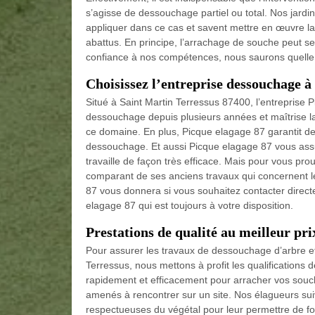
s’agisse de dessouchage partiel ou total. Nos jardi
appliquer dans ce cas et savent mettre en œuvre la 
abattus. En principe, l’arrachage de souche peut 
confiance à nos compétences, nous saurons quelle
Choisissez l’entreprise dessouchage à
Situé à Saint Martin Terressus 87400, l’entreprise 
dessouchage depuis plusieurs années et maîtrise l
ce domaine. En plus, Picque elagage 87 garantit de 
dessouchage. Et aussi Picque elagage 87 vous assur
travaille de façon très efficace. Mais pour vous pro
comparant de ses anciens travaux qui concernent 
87 vous donnera si vous souhaitez contacter direct
elagage 87 qui est toujours à votre disposition.
Prestations de qualité au meilleur pri
Pour assurer les travaux de dessouchage d’arbre et d
Terressus, nous mettons à profit les qualifications 
rapidement et efficacement pour arracher vos souches
amenés à rencontrer sur un site. Nos élagueurs su
respectueuses du végétal pour leur permettre de fou