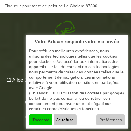
Elagueur pour tonte de pelouse Le Chalard 87500
Votre Artisan respecte votre vie privée
Picque elagage 87
Pour offrir les meilleures expériences, nous
utilisons des technologies telles que les cookies
ARTISAN ELAGAGE ET PAYSAGISTE
pour stocker et/ou accéder aux informations des
appareils. Le fait de consentir à ces technologies
nous permettra de traiter des données telles que le
comportement de navigation. Les informations
11 Allée Jean-Marie Amédée Paroutaud 87000 Limoges -
relatives à votre utilisation du site sont partagées
87 Haute Vienne
avec Google.
(
En savoir + sur l'utilisation des cookies par google
)
Le fait de ne pas consentir ou de retirer son
-
05 33 06 15 58
07 51 61 73 31
consentement peut avoir un effet négatif sur
certaines caractéristiques et fonctions.
©2016 - 2026 TOUT DROIT RÉSERVÉ -
J'accepte
Je refuse
Préférences
MENTIONS LÉGALES