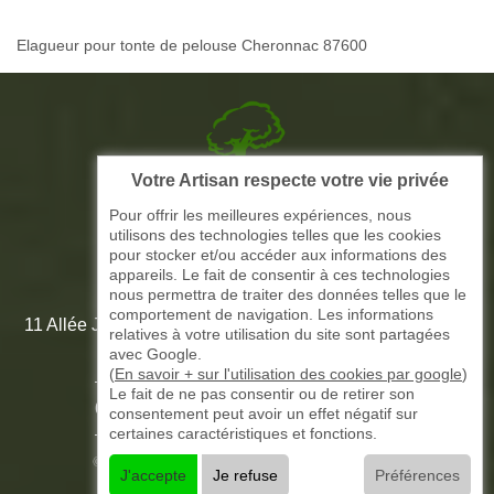
Elagueur pour tonte de pelouse Cheronnac 87600
Votre Artisan respecte votre vie privée
Picque elagage 87
Pour offrir les meilleures expériences, nous
utilisons des technologies telles que les cookies
ARTISAN ELAGAGE ET PAYSAGISTE
pour stocker et/ou accéder aux informations des
appareils. Le fait de consentir à ces technologies
nous permettra de traiter des données telles que le
comportement de navigation. Les informations
11 Allée Jean-Marie Amédée Paroutaud 87000 Limoges -
relatives à votre utilisation du site sont partagées
87 Haute Vienne
avec Google.
(
En savoir + sur l'utilisation des cookies par google
)
Le fait de ne pas consentir ou de retirer son
-
05 33 06 15 58
07 51 61 73 31
consentement peut avoir un effet négatif sur
certaines caractéristiques et fonctions.
©2016 - 2026 TOUT DROIT RÉSERVÉ -
J'accepte
Je refuse
Préférences
MENTIONS LÉGALES