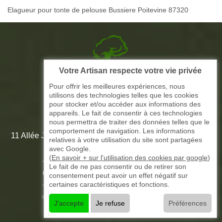
Elagueur pour tonte de pelouse Bussiere Poitevine 87320
Votre Artisan respecte votre vie privée
Picque elagage 87
Pour offrir les meilleures expériences, nous
utilisons des technologies telles que les cookies
ARTISAN ELAGAGE ET PAYSAGISTE
pour stocker et/ou accéder aux informations des
appareils. Le fait de consentir à ces technologies
nous permettra de traiter des données telles que le
comportement de navigation. Les informations
11 Allée Jean-Marie Amédée Paroutaud 87000 Limoges -
relatives à votre utilisation du site sont partagées
87 Haute Vienne
avec Google.
(
En savoir + sur l'utilisation des cookies par google
)
Le fait de ne pas consentir ou de retirer son
-
05 33 06 15 58
07 51 61 73 31
consentement peut avoir un effet négatif sur
certaines caractéristiques et fonctions.
©2016 - 2026 TOUT DROIT RÉSERVÉ -
J'accepte
Je refuse
Préférences
MENTIONS LÉGALES