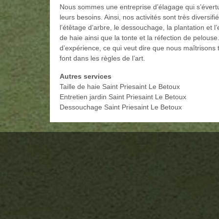
Nous sommes une entreprise d’élagage qui s’évertue
leurs besoins. Ainsi, nos activités sont très divers
l’étêtage d’arbre, le dessouchage, la plantation et l’e
de haie ainsi que la tonte et la réfection de pelous
d’expérience, ce qui veut dire que nous maîtrisons 
font dans les règles de l’art.
Autres services
Taille de haie Saint Priesaint Le Betoux
Entretien jardin Saint Priesaint Le Betoux
Dessouchage Saint Priesaint Le Betoux