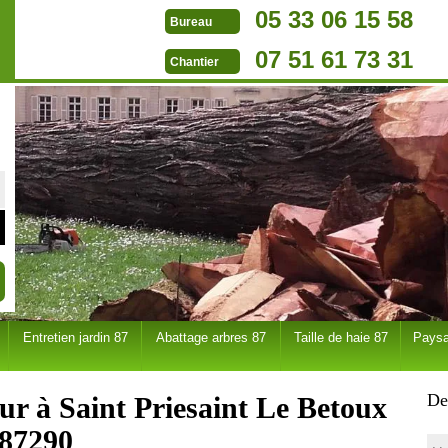
05 33 06 15 58
Bureau
07 51 61 73 31
Chantier
Entretien jardin 87
Abattage arbres 87
Taille de haie 87
Paysa
De
ur à Saint Priesaint Le Betoux
87290