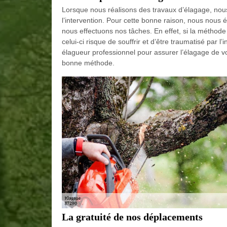
Lorsque nous réalisons des travaux d’élagage, nous 
l’intervention. Pour cette bonne raison, nous nous
nous effectuons nos tâches. En effet, si la méthode
celui-ci risque de souffrir et d’être traumatisé par l’
élagueur professionnel pour assurer l’élagage de v
bonne méthode.
La gratuité de nos déplacements