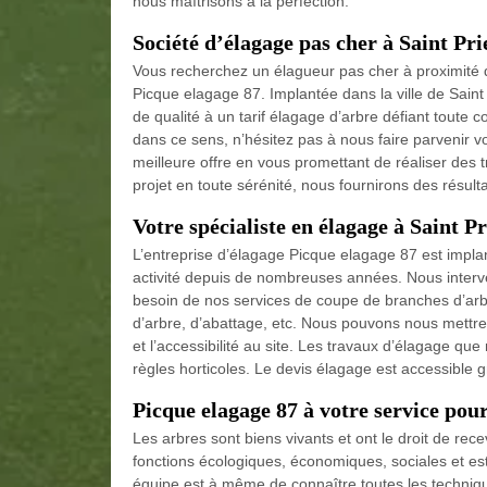
nous maîtrisons à la perfection.
Société d’élagage pas cher à Saint Pri
Vous recherchez un élagueur pas cher à proximité d
Picque elagage 87. Implantée dans la ville de Sain
de qualité à un tarif élagage d’arbre défiant toute c
dans ce sens, n’hésitez pas à nous faire parvenir
meilleure offre en vous promettant de réaliser des 
projet en toute sérénité, nous fournirons des résult
Votre spécialiste en élagage à Saint P
L’entreprise d’élagage Picque elagage 87 est implan
activité depuis de nombreuses années. Nous interve
besoin de nos services de coupe de branches d’arbr
d’arbre, d’abattage, etc. Nous pouvons nous mettre à 
et l’accessibilité au site. Les travaux d’élagage qu
règles horticoles. Le devis élagage est accessible g
Picque elagage 87 à votre service pou
Les arbres sont biens vivants et ont le droit de rec
fonctions écologiques, économiques, sociales et es
équipe est à même de connaître toutes les techniqu