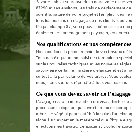
Si votre habitat se trouve dans notre zone d’interven
87290 et ses environs, les frais de déplacement de
soient la nature de votre projet et l’ampleur des tr
tous les besoins en élagage de nos clients, que vous
Picque elagage 87, vous pouvez bénéficier du nec p
également en aménagement paysager, en entretien 
Nos qualifications et nos compétences 
Nous confions la prise en main de vos travaux d’él
Tous nos élagueurs ont suivi des formations spécial
sur les nouvelles techniques et les nouvelles règle
savoir-faire certain en matière d’élagage et est à 
surtout à la particularité de vos arbres. Vous voul
nous, nous saurons répondre à tous vos besoins.
Ce que vous devez savoir de l’élagage
L’élagage est une intervention qui vise à limiter o
processus biologique qui consiste à maximiser opti
arbre. Le végétal peut souffrir à la suite d’un élagag
tâche à un expert en la matière tel que Picque ela
effectuons les travaux. L’élagage sylvicole, l’élagag