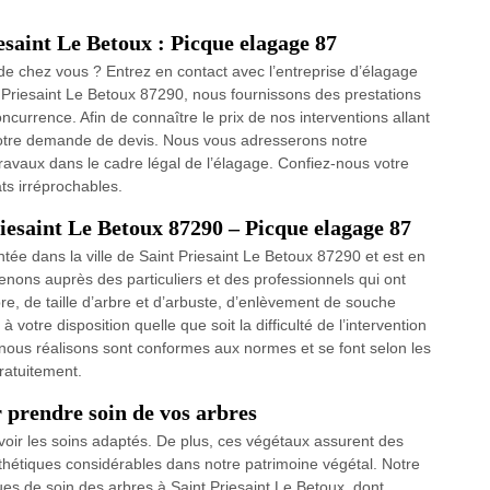
esaint Le Betoux : Picque elagage 87
e chez vous ? Entrez en contact avec l’entreprise d’élagage
t Priesaint Le Betoux 87290, nous fournissons des prestations
oncurrence. Afin de connaître le prix de nos interventions allant
 votre demande de devis. Nous vous adresserons notre
travaux dans le cadre légal de l’élagage. Confiez-nous votre
ats irréprochables.
riesaint Le Betoux 87290 – Picque elagage 87
tée dans la ville de Saint Priesaint Le Betoux 87290 et est en
nons auprès des particuliers et des professionnels qui ont
e, de taille d’arbre et d’arbuste, d’enlèvement de souche
votre disposition quelle que soit la difficulté de l’intervention
e nous réalisons sont conformes aux normes et se font selon les
ratuitement.
r prendre soin de vos arbres
evoir les soins adaptés. De plus, ces végétaux assurent des
thétiques considérables dans notre patrimoine végétal. Notre
es de soin des arbres à Saint Priesaint Le Betoux, dont