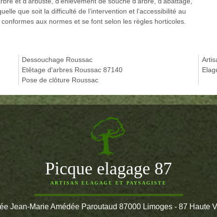
arbre et d’arbuste, d’enlèvement de souche d’arbre, d’abattage,
le que soit la difficulté de l’intervention et l’accessibilité au
 conformes aux normes et se font selon les règles horticoles.
Dessouchage Roussac
Arti
Etêtage d'arbres Roussac 87140
Elag
Pose de clôture Roussac
Picque elagage 87
ARTISAN ELAGAGE ET PAYSAGISTE
lée Jean-Marie Amédée Paroutaud 87000 Limoges - 87 Haute 