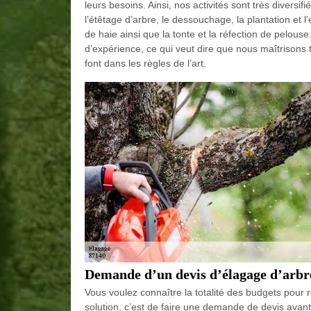
leurs besoins. Ainsi, nos activités sont très divers
l’étêtage d’arbre, le dessouchage, la plantation et l’e
de haie ainsi que la tonte et la réfection de pelous
d’expérience, ce qui veut dire que nous maîtrisons 
font dans les règles de l’art.
Demande d’un devis d’élagage d’arbr
Vous voulez connaître la totalité des budgets pour 
solution, c’est de faire une demande de devis avant