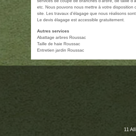
services de coupe de branches d’arbre, de taille d’
etc. Nous pouvons nous mettre à votre disposition quel
site. Les travaux d’élagage que nous réalisons sont
Le devis élagage est accessible gratuitement.
Autres services
Abattage arbres Roussac
Taille de haie Roussac
Entretien jardin Roussac
11 Al