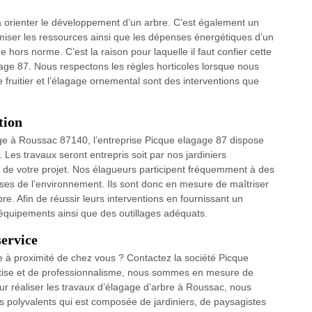
u à orienter le développement d’un arbre. C’est également un
miser les ressources ainsi que les dépenses énergétiques d’un
e hors norme. C’est la raison pour laquelle il faut confier cette
gage 87. Nous respectons les règles horticoles lorsque nous
e fruitier et l’élagage ornemental sont des interventions que
tion
e à Roussac 87140, l’entreprise Picque elagage 87 dispose
 Les travaux seront entrepris soit par nos jardiniers
re de votre projet. Nos élagueurs participent fréquemment à des
ses de l’environnement. Ils sont donc en mesure de maîtriser
re. Afin de réussir leurs interventions en fournissant un
 équipements ainsi que des outillages adéquats.
service
e à proximité de chez vous ? Contactez la société Picque
rtise et de professionnalisme, nous sommes en mesure de
our réaliser les travaux d’élagage d’arbre à Roussac, nous
s polyvalents qui est composée de jardiniers, de paysagistes