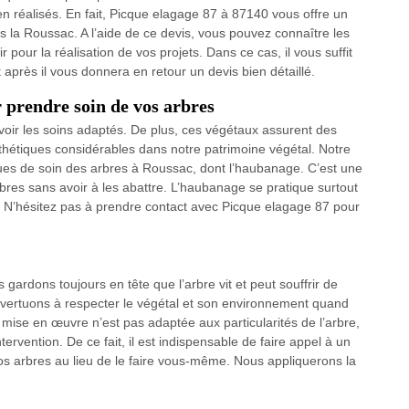
en réalisés. En fait, Picque elagage 87 à 87140 vous offre un
ns la Roussac. A l’aide de ce devis, vous pouvez connaître les
r pour la réalisation de vos projets. Dans ce cas, il vous suffit
après il vous donnera en retour un devis bien détaillé.
r prendre soin de vos arbres
evoir les soins adaptés. De plus, ces végétaux assurent des
thétiques considérables dans notre patrimoine végétal. Notre
ues de soin des arbres à Roussac, dont l’haubanage. C’est une
bres sans avoir à les abattre. L’haubanage se pratique surtout
. N’hésitez pas à prendre contact avec Picque elagage 87 pour
gardons toujours en tête que l’arbre vit et peut souffrir de
 évertuons à respecter le végétal et son environnement quand
 mise en œuvre n’est pas adaptée aux particularités de l’arbre,
intervention. De ce fait, il est indispensable de faire appel à un
os arbres au lieu de le faire vous-même. Nous appliquerons la