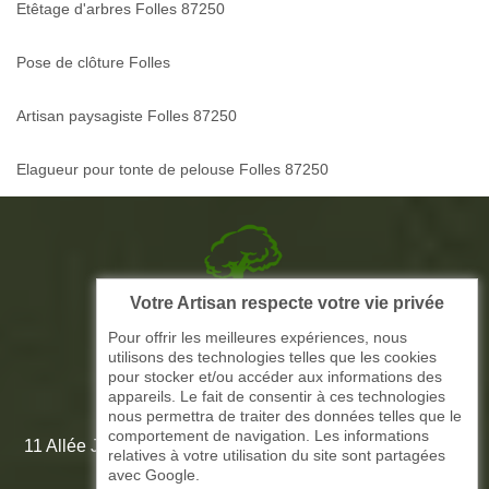
Etêtage d'arbres Folles 87250
Pose de clôture Folles
Artisan paysagiste Folles 87250
Elagueur pour tonte de pelouse Folles 87250
Votre Artisan respecte votre vie privée
Picque elagage 87
Pour offrir les meilleures expériences, nous
utilisons des technologies telles que les cookies
ARTISAN ELAGAGE ET PAYSAGISTE
pour stocker et/ou accéder aux informations des
appareils. Le fait de consentir à ces technologies
nous permettra de traiter des données telles que le
comportement de navigation. Les informations
11 Allée Jean-Marie Amédée Paroutaud 87000 Limoges -
relatives à votre utilisation du site sont partagées
87 Haute Vienne
avec Google.