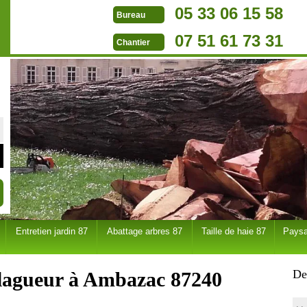
05 33 06 15 58
Bureau
07 51 61 73 31
Chantier
Entretien jardin 87
Abattage arbres 87
Taille de haie 87
Paysa
De
elagueur à Ambazac 87240