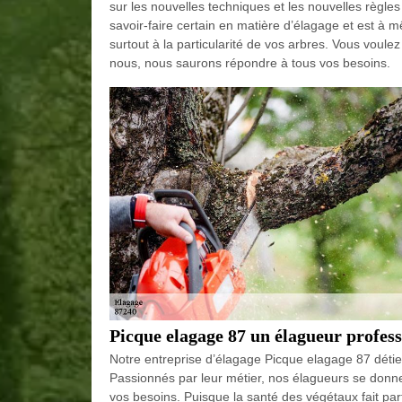
sur les nouvelles techniques et les nouvelles règle
savoir-faire certain en matière d’élagage et est à 
surtout à la particularité de vos arbres. Vous voul
nous, nous saurons répondre à tous vos besoins.
Picque elagage 87 un élagueur profess
Notre entreprise d’élagage Picque elagage 87 détie
Passionnés par leur métier, nos élagueurs se donne
vos besoins. Puisque la santé des végétaux fait par