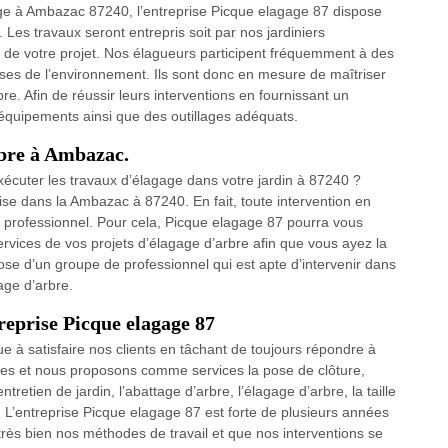
ge à Ambazac 87240, l’entreprise Picque elagage 87 dispose
 Les travaux seront entrepris soit par nos jardiniers
re de votre projet. Nos élagueurs participent fréquemment à des
ses de l’environnement. Ils sont donc en mesure de maîtriser
re. Afin de réussir leurs interventions en fournissant un
 équipements ainsi que des outillages adéquats.
rbre à Ambazac.
xécuter les travaux d’élagage dans votre jardin à 87240 ?
ise dans la Ambazac à 87240. En fait, toute intervention en
de professionnel. Pour cela, Picque elagage 87 pourra vous
rvices de vos projets d’élagage d’arbre afin que vous ayez la
ispose d’un groupe de professionnel qui est apte d’intervenir dans
age d’arbre.
treprise Picque elagage 87
 à satisfaire nos clients en tâchant de toujours répondre à
ifiées et nous proposons comme services la pose de clôture,
ntretien de jardin, l’abattage d’arbre, l’élagage d’arbre, la taille
e. L’entreprise Picque elagage 87 est forte de plusieurs années
très bien nos méthodes de travail et que nos interventions se