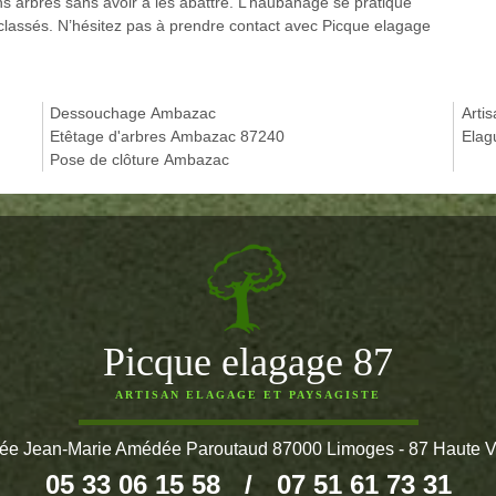
s arbres sans avoir à les abattre. L’haubanage se pratique
 classés. N’hésitez pas à prendre contact avec Picque elagage
Dessouchage Ambazac
Arti
Etêtage d'arbres Ambazac 87240
Elag
Pose de clôture Ambazac
Picque elagage 87
ARTISAN ELAGAGE ET PAYSAGISTE
lée Jean-Marie Amédée Paroutaud 87000 Limoges - 87 Haute 
05 33 06 15 58
/
07 51 61 73 31