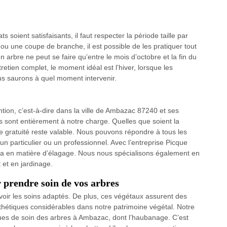
ts soient satisfaisants, il faut respecter la période taille par
ou une coupe de branche, il est possible de les pratiquer tout
n arbre ne peut se faire qu’entre le mois d’octobre et la fin du
ntretien complet, le moment idéal est l’hiver, lorsque les
us saurons à quel moment intervenir.
ntion, c’est-à-dire dans la ville de Ambazac 87240 et ses
s sont entièrement à notre charge. Quelles que soient la
te gratuité reste valable. Nous pouvons répondre à tous les
n particulier ou un professionnel. Avec l’entreprise Picque
tra en matière d’élagage. Nous nous spécialisons également en
et en jardinage.
r prendre soin de vos arbres
evoir les soins adaptés. De plus, ces végétaux assurent des
thétiques considérables dans notre patrimoine végétal. Notre
ues de soin des arbres à Ambazac, dont l’haubanage. C’est