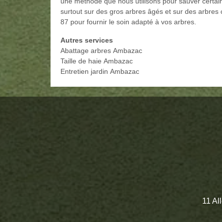
une méthode que nous utilisons pour sauver certain
surtout sur des gros arbres âgés et sur des arbres
87 pour fournir le soin adapté à vos arbres.
Autres services
Abattage arbres Ambazac
Taille de haie Ambazac
Entretien jardin Ambazac
11 Al